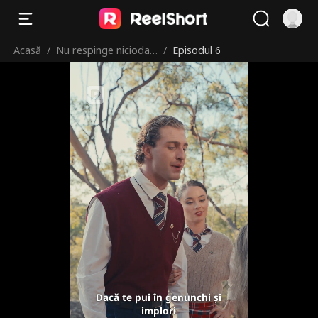
Acasă
/
Nu respinge niciodat
/
Episodul 6
ă o prințesă-lup
Dacă te pui în genunchi și
implori