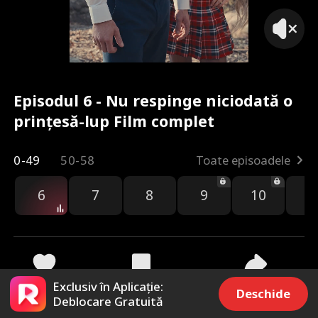
Episodul 6 - Nu respinge niciodată o
prințesă-lup Film complet
0-49
50-58
Toate episoadele
6
7
8
9
10
1
Exclusiv în Aplicație:
3.9k
8.5k
Distribuie
Deschide
Deblocare Gratuită