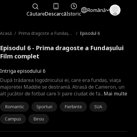
Română
Căutare
Descarcă
Istoric
Acasă
/
Prima dragoste a Fundașul
/
Episodul 6
ui
Episodul 6 - Prima dragoste a Fundașului
Film complet
Intriga episodului 6
După trădarea logodnicului ei, care era fundaș, viața
majoretei Maddie se destramă. Atrasă de Cameron, un
alt jucător de fotbal care îi pare ciudat de fa
...
Mai multe
Romantic
Sporturi
Fierbinte
SUA
Campus
Birou