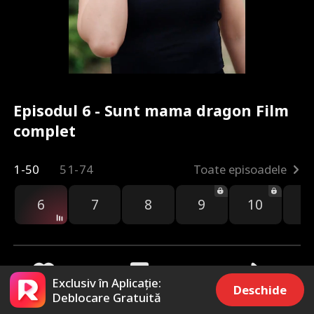
Episodul 6 - Sunt mama dragon Film
complet
1-50
51-74
Toate episoadele
6
7
8
9
10
1
Exclusiv în Aplicație:
Deschide
Deblocare Gratuită
637
4.9k
Distribuie