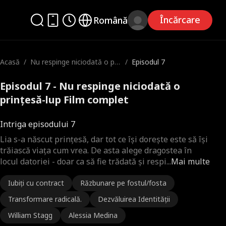
Încărcare
Română
Acasă
/
Nu respinge niciodată o pri
/
Episodul 7
nțesă-lup
Episodul 7 - Nu respinge niciodată o
prințesă-lup Film complet
Intriga episodului 7
Lia s-a născut prințesă, dar tot ce își dorește este să își
trăiască viața cum vrea. De asta alege dragostea în
locul datoriei - doar ca să fie trădată și respi
...
Mai multe
Iubiți cu contract
Răzbunare pe fostul/fosta
Transformare radicală.
Dezvăluirea Identității
William Stagg
Alessia Medina