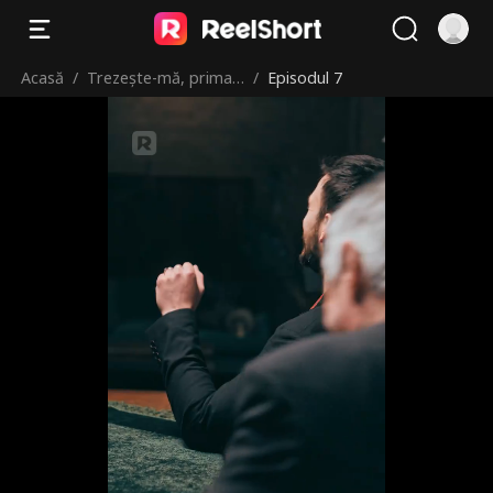
Acasă
/
Trezește-mă, prima
/
Episodul 7
mea iubire