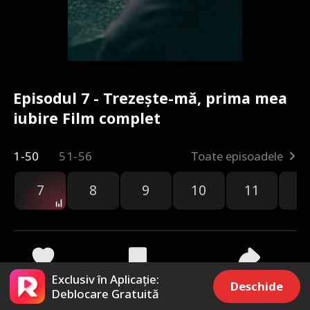
Episodul 7 - Trezește-mă, prima mea
iubire Film complet
1-50
51-56
Toate episoadele
7
8
9
10
11
1
Exclusiv în Aplicație:
545
2.4k
Distribuie
Deschide
Deblocare Gratuită