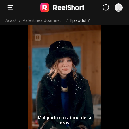
Acasă
/
Valentinea doamnei ș
/
Episodul 7
ef în orașul mic