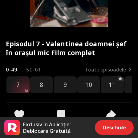
Episodul 7 - Valentinea doamnei șef
în orașul mic Film complet
0-49
50-61
Toate episoadele
7
8
9
10
11
1
Exclusiv în Aplicație:
649
3.3k
Distribuie
Deschide
Deblocare Gratuită