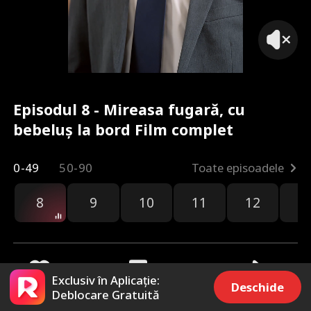
Episodul 8 - Mireasa fugară, cu
bebeluș la bord Film complet
0-49
50-90
Toate episoadele
8
9
10
11
12
1
Exclusiv în Aplicație:
Deschide
Deblocare Gratuită
893
32.6k
Distribuie