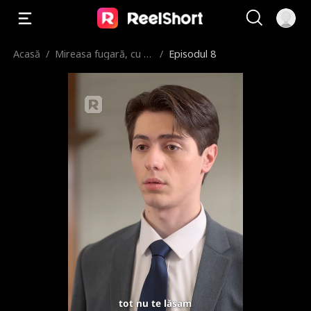
Acasă
/
Mireasa fugară, cu b
/
Episodul 8
ebeluș la bord
tot nu te lăsam