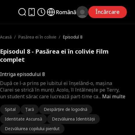
Încărcare
Română
Acasă
/
Pasărea ei în colivie
/
Episodul 8
Episodul 8 - Pasărea ei în colivie Film
complet
Intriga episodului 8
După ce l-a prins pe iubitul ei înșelând-o, mașina
Clarei se strică în munți. Acolo, îl întâlnește pe Terry,
un student sărac care lucrează part-time ca
...
Mai multe
Spital
Țară
Despărțire de logodnă
Identitate Ascunsă
Dezvăluirea Identității
Dezvăluirea copilului pierdut