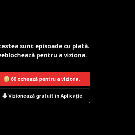
cestea sunt episoade cu plată.
eblochează pentru a viziona.
60
ochează pentru a viziona.
Vizionează gratuit în Aplicație