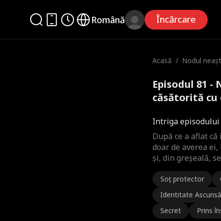
Încărcare
Română
Acasă
/
Nodul neașt
tă cu o asis
Episodul 81 -
căsătorită cu
complet
Intriga episodului
După ce a aflat că 
doar de averea ei,
și, din greșeală, 
Soț protector
Identitate Ascuns
Secret
Prins î