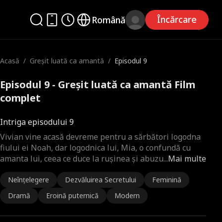
Încărcare
Română
Acasă
/
Greșit luată ca amantă
/
Episodul 9
Episodul 9 - Greșit luată ca amantă Film
complet
Intriga episodului 9
Vivian vine acasă devreme pentru a sărbători logodna
fiului ei Noah, dar logodnica lui, Mia, o confundă cu
amanta lui, ceea ce duce la rușinea și abuzu
...
Mai multe
Neînțelegere
Dezvăluirea Secretului
Feminină
Dramă
Eroină puternică
Modern