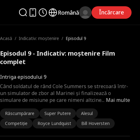
Încărcare
Română
Acasă
/
Indicativ: moștenire
/
Episodul 9
Episodul 9 - Indicativ: moștenire Film
complet
Intriga episodului 9
Când soldatul de rând Cole Summers se strecoară într-
un simulator de zbor al Marinei și finalizează o
simulare de misiune pe care nimeni altcine
...
Mai multe
Răscumpărare
Super Putere
Alesul
Competiție
Royce Lundquist
Bill Hoversten