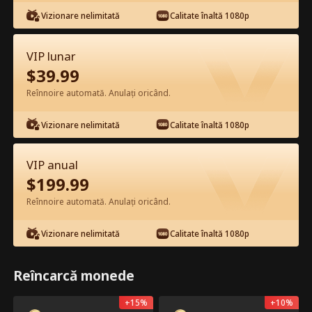
Vizionare nelimitată
Calitate înaltă 1080p
VIP lunar
$
39.99
Reînnoire automată. Anulați oricând.
Episodul 9 - Lăsându-l pe soțul meu
Alpha într-o regretare înghețată
Vizionare nelimitată
Calitate înaltă 1080p
Film complet
0-49
50-66
Toate episoadele
VIP anual
$
199.99
9
10
11
12
13
1
Reînnoire automată. Anulați oricând.
Vizionare nelimitată
Calitate înaltă 1080p
Reîncarcă monede
Exclusiv în Aplicație:
957
9k
Distribuie
Deschide
Deblocare Gratuită
+
15
%
+
10
%