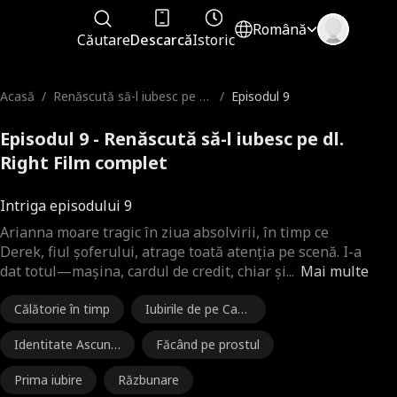
Română
Căutare
Descarcă
Istoric
Acasă
/
Renăscută să-l iubesc pe dl.
/
Episodul 9
Right
Episodul 9 - Renăscută să-l iubesc pe dl.
Right Film complet
Intriga episodului 9
Arianna moare tragic în ziua absolvirii, în timp ce
Derek, fiul șoferului, atrage toată atenția pe scenă. I-a
dat totul—mașina, cardul de credit, chiar și
...
Mai multe
Călătorie în timp
Iubirile de pe Cam
pus
Identitate Ascuns
Făcând pe prostul
ă
Prima iubire
Răzbunare