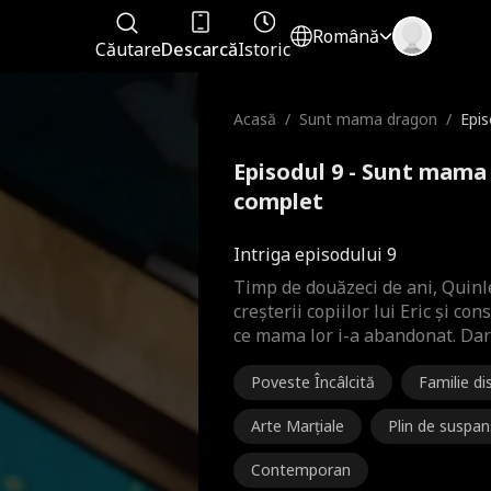
Română
Căutare
Descarcă
Istoric
Acasă
/
Sunt mama dragon
/
Epis
Episodul 9 - Sunt mama
complet
Intriga episodului 9
Timp de douăzeci de ani, Quinle
creșterii copiilor lui Eric și con
ce mama lor i-a abandonat. Dar
Poveste Încâlcită
Familie di
nală
Arte Marțiale
Plin de suspan
Contemporan