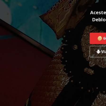
Aceste
Deblo
6
Vi