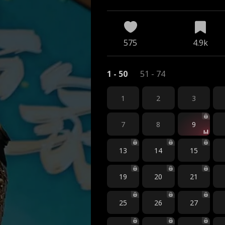
575
4.9k
1 - 50
51 - 74
1
2
3
7
8
9
13
14
15
19
20
21
25
26
27