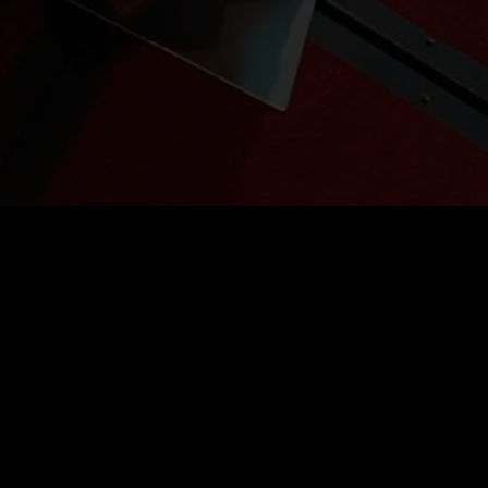
Preț
:
60
Sold
:
0
VIP: deblochează toate seriile gratuit
Reînnoire automată. Anulează oricând.
Reducere de 26%
VIP săptămânal
$
14.99
$
19.99
$14.99 pentru Prima săptămână, apoi $19.99/săptămână.
Anulează oricând.