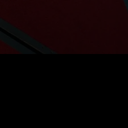
VIP lunar
$
39.99
Reînnoire automată. Anulați oricând.