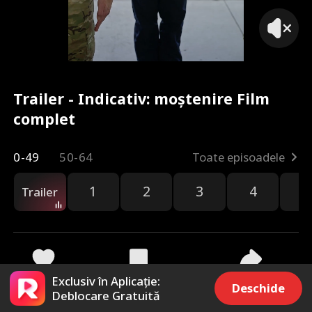
Trailer - Indicativ: moștenire Film
complet
0-49
50-64
Toate episoadele
1
2
3
4
5
Trailer
Exclusiv în Aplicație:
189
7.5k
Distribuie
Deschide
Deblocare Gratuită