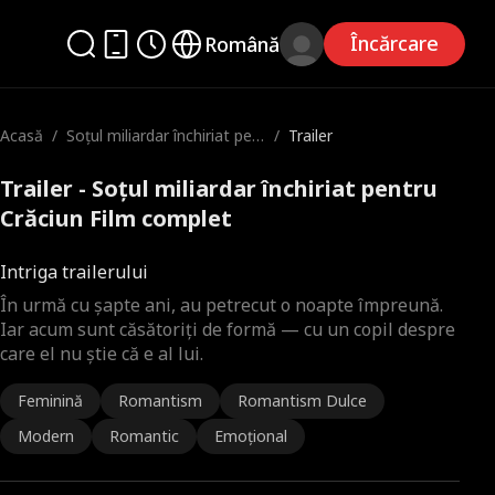
Încărcare
Română
Acasă
/
Soțul miliardar închiriat pen
/
Trailer
tru Crăciun
Trailer - Soțul miliardar închiriat pentru
Crăciun Film complet
Intriga trailerului
În urmă cu șapte ani, au petrecut o noapte împreună.
Iar acum sunt căsătoriți de formă — cu un copil despre
care el nu știe că e al lui.
Feminină
Romantism
Romantism Dulce
Modern
Romantic
Emoțional