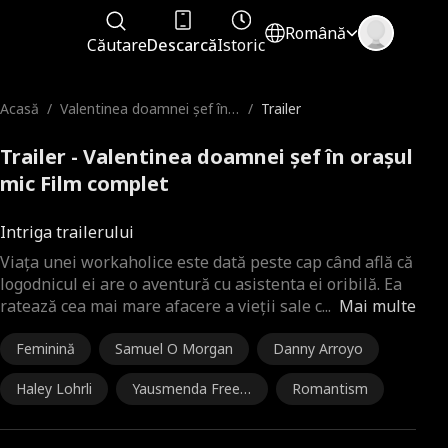
Română
Căutare
Descarcă
Istoric
Acasă
/
Valentinea doamnei șef în
/
Trailer
orașul mic
Trailer - Valentinea doamnei șef în orașul
mic Film complet
Intriga trailerului
Viața unei workaholice este dată peste cap când află că
logodnicul ei are o aventură cu asistenta ei oribilă. Ea
ratează cea mai mare afacere a vieții sale c
...
Mai multe
Feminină
Samuel O Morgan
Danny Arroyo
Haley Lohrli
Yausmenda Free
Romantism
man