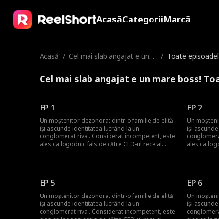
Acasă
Categorii
Marcă
Acasă
/
Cel mai slab angajat e un
/
Toate episoadel
mare boss!
Cel mai slab angajat e un mare boss! To
EP 1
EP 2
Un moștenitor dezonorat dintr-o familie de elită
Un moștenit
își ascunde identitatea lucrând la un
își ascunde
conglomerat rival. Considerat incompetent, este
conglomerat
ales ca logodnic fals de către CEO-ul rece al
ales ca log
companiei pentru a reduce presiunea familiei ei.
companiei p
Neștiut de toți, el este o figură legendară—un
Neștiut de 
monarh din umbră al lumii interlope, un rege
monarh din 
mercenar și un vindecător venerat. La
mercenar și
EP 5
EP 6
aniversarea unui patriarh, cadoul său modest
aniversarea
este ridiculizat până când un expert renumit în
este ridicu
Un moștenitor dezonorat dintr-o familie de elită
Un moștenit
antichități îl dezvăluie ca fiind o comoară
antichități 
își ascunde identitatea lucrând la un
își ascunde
națională de neprețuit. El expune falsitatea
națională d
conglomerat rival. Considerat incompetent, este
conglomerat
darurilor extravagante ale altor moștenitori,
darurilor e