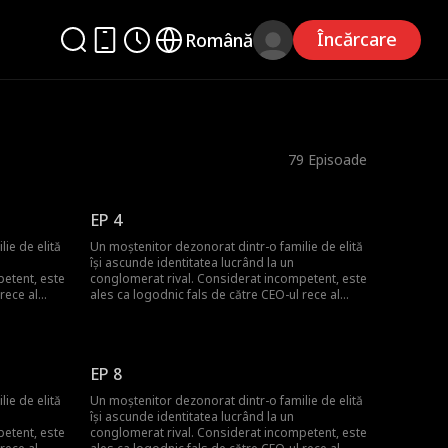
Încărcare
Română
79
Episoade
EP 4
ie de elită
Un moștenitor dezonorat dintr-o familie de elită
își ascunde identitatea lucrând la un
petent, este
conglomerat rival. Considerat incompetent, este
rece al
ales ca logodnic fals de către CEO-ul rece al
amiliei ei.
companiei pentru a reduce presiunea familiei ei.
endară—un
Neștiut de toți, el este o figură legendară—un
 un rege
monarh din umbră al lumii interlope, un rege
a
mercenar și un vindecător venerat. La
EP 8
ău modest
aniversarea unui patriarh, cadoul său modest
renumit în
este ridiculizat până când un expert renumit în
ie de elită
Un moștenitor dezonorat dintr-o familie de elită
oară
antichități îl dezvăluie ca fiind o comoară
își ascunde identitatea lucrând la un
itatea
națională de neprețuit. El expune falsitatea
petent, este
conglomerat rival. Considerat incompetent, este
nitori,
darurilor extravagante ale altor moștenitori,