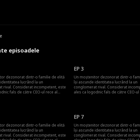
e
ate episoadele
EP 3
or dezonorat dintr-o familie de elită
Un moștenitor dezonorat dintr-o famil
 identitatea lucrând la un
își ascunde identitatea lucrând la un
 rival. Considerat incompetent, este
conglomerat rival. Considerat incom
odnic fals de către CEO-ul rece al
ales ca logodnic fals de către CEO-ul 
entru a reduce presiunea familiei ei.
companiei pentru a reduce presiunea f
toți, el este o figură legendară—un
Neștiut de toți, el este o figură leg
umbră al lumii interlope, un rege
monarh din umbră al lumii interlope,
 un vindecător venerat. La
mercenar și un vindecător venerat. L
EP 7
 unui patriarh, cadoul său modest
aniversarea unui patriarh, cadoul s
lizat până când un expert renumit în
este ridiculizat până când un expert 
or dezonorat dintr-o familie de elită
Un moștenitor dezonorat dintr-o famil
îl dezvăluie ca fiind o comoară
antichități îl dezvăluie ca fiind o com
 identitatea lucrând la un
își ascunde identitatea lucrând la un
e neprețuit. El expune falsitatea
națională de neprețuit. El expune fals
 rival. Considerat incompetent, este
conglomerat rival. Considerat incom
xtravagante ale altor moștenitori,
darurilor extravagante ale altor moște