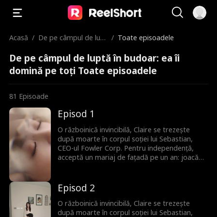
Acasă
/
De pe câmpul de lupt
/
Toate episoadele
ă în budoar: ea îi do
De pe câmpul de luptă în budoar: ea îi
mină pe toți
domină pe toți Toate episoadele
81
Episoade
Episod 1
O războinică invincibilă, Claire se trezește
după moarte în corpul soției lui Sebastian,
CEO-ul Fowler Corp. Pentru independență,
acceptă un mariaj de fațadă pe un an: joacă
rolul soției în schimbul unei case și al unui job.
Pe parcurs, Claire își domină rivalii și cucerește
familia soțului, iar Sebastian ajunge să lupte
Episod 2
pentru a-i câștiga inima.
O războinică invincibilă, Claire se trezește
după moarte în corpul soției lui Sebastian,