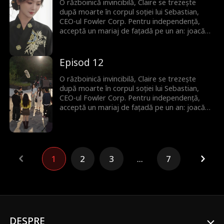
O războinică invincibilă, Claire se trezește
după moarte în corpul soției lui Sebastian,
CEO-ul Fowler Corp. Pentru independență,
acceptă un mariaj de fațadă pe un an: joacă
rolul soției în schimbul unei case și al unui job.
Pe parcurs, Claire își domină rivalii și cucerește
familia soțului, iar Sebastian ajunge să lupte
Episod 12
pentru a-i câștiga inima.
O războinică invincibilă, Claire se trezește
după moarte în corpul soției lui Sebastian,
CEO-ul Fowler Corp. Pentru independență,
acceptă un mariaj de fațadă pe un an: joacă
rolul soției în schimbul unei case și al unui job.
Pe parcurs, Claire își domină rivalii și cucerește
familia soțului, iar Sebastian ajunge să lupte
pentru a-i câștiga inima.
1
2
3
...
7
DESPRE