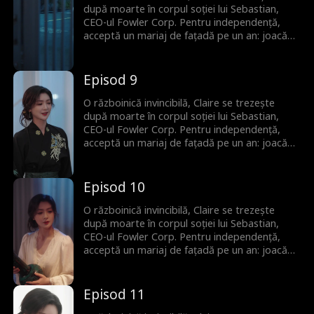
după moarte în corpul soției lui Sebastian,
CEO-ul Fowler Corp. Pentru independență,
acceptă un mariaj de fațadă pe un an: joacă
rolul soției în schimbul unei case și al unui job.
Pe parcurs, Claire își domină rivalii și cucerește
familia soțului, iar Sebastian ajunge să lupte
Episod 9
pentru a-i câștiga inima.
O războinică invincibilă, Claire se trezește
după moarte în corpul soției lui Sebastian,
CEO-ul Fowler Corp. Pentru independență,
acceptă un mariaj de fațadă pe un an: joacă
rolul soției în schimbul unei case și al unui job.
Pe parcurs, Claire își domină rivalii și cucerește
familia soțului, iar Sebastian ajunge să lupte
Episod 10
pentru a-i câștiga inima.
O războinică invincibilă, Claire se trezește
după moarte în corpul soției lui Sebastian,
CEO-ul Fowler Corp. Pentru independență,
acceptă un mariaj de fațadă pe un an: joacă
rolul soției în schimbul unei case și al unui job.
Pe parcurs, Claire își domină rivalii și cucerește
familia soțului, iar Sebastian ajunge să lupte
Episod 11
pentru a-i câștiga inima.