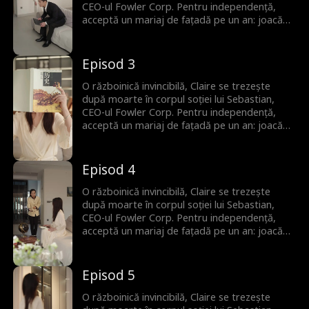
CEO-ul Fowler Corp. Pentru independență,
acceptă un mariaj de fațadă pe un an: joacă
rolul soției în schimbul unei case și al unui job.
Pe parcurs, Claire își domină rivalii și cucerește
familia soțului, iar Sebastian ajunge să lupte
Episod 3
pentru a-i câștiga inima.
O războinică invincibilă, Claire se trezește
după moarte în corpul soției lui Sebastian,
CEO-ul Fowler Corp. Pentru independență,
acceptă un mariaj de fațadă pe un an: joacă
rolul soției în schimbul unei case și al unui job.
Pe parcurs, Claire își domină rivalii și cucerește
familia soțului, iar Sebastian ajunge să lupte
Episod 4
pentru a-i câștiga inima.
O războinică invincibilă, Claire se trezește
după moarte în corpul soției lui Sebastian,
CEO-ul Fowler Corp. Pentru independență,
acceptă un mariaj de fațadă pe un an: joacă
rolul soției în schimbul unei case și al unui job.
Pe parcurs, Claire își domină rivalii și cucerește
familia soțului, iar Sebastian ajunge să lupte
Episod 5
pentru a-i câștiga inima.
O războinică invincibilă, Claire se trezește