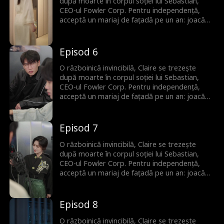
după moarte în corpul soției lui Sebastian,
CEO-ul Fowler Corp. Pentru independență,
acceptă un mariaj de fațadă pe un an: joacă
rolul soției în schimbul unei case și al unui job.
Pe parcurs, Claire își domină rivalii și cucerește
familia soțului, iar Sebastian ajunge să lupte
Episod 6
pentru a-i câștiga inima.
O războinică invincibilă, Claire se trezește
după moarte în corpul soției lui Sebastian,
CEO-ul Fowler Corp. Pentru independență,
acceptă un mariaj de fațadă pe un an: joacă
rolul soției în schimbul unei case și al unui job.
Pe parcurs, Claire își domină rivalii și cucerește
familia soțului, iar Sebastian ajunge să lupte
Episod 7
pentru a-i câștiga inima.
O războinică invincibilă, Claire se trezește
după moarte în corpul soției lui Sebastian,
CEO-ul Fowler Corp. Pentru independență,
acceptă un mariaj de fațadă pe un an: joacă
rolul soției în schimbul unei case și al unui job.
Pe parcurs, Claire își domină rivalii și cucerește
familia soțului, iar Sebastian ajunge să lupte
Episod 8
pentru a-i câștiga inima.
O războinică invincibilă, Claire se trezește