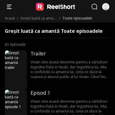
Acasă
/
Greșit luată ca amant
/
Toate episoadele
ă
Greșit luată ca amantă Toate episoadele
65
Episoade
Trailer
Vivian vine acasă devreme pentru a sărbători
logodna fiului ei Noah, dar logodnica lui, Mia,
o confundă cu amanta lui, ceea ce duce la
rușinea și abuzul public al lui Vivian. Când Noah
ajunge și își găsește mama dispărută,
izbucnește furios și jură să-și găsească mama
cu orice preț!
Episod 1
Vivian vine acasă devreme pentru a sărbători
logodna fiului ei Noah, dar logodnica lui, Mia,
o confundă cu amanta lui, ceea ce duce la