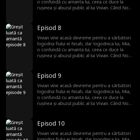
o confundă cu amanta lui, ceea ce duce la
rușinea și abuzul public al lui Vivian. Când Noah
ajunge și își găsește mama dispărută,
izbucnește furios și jură să-și găsească mama
cu orice preț!
Episod 8
Vivian vine acasă devreme pentru a sărbători
logodna fiului ei Noah, dar logodnica lui, Mia,
o confundă cu amanta lui, ceea ce duce la
rușinea și abuzul public al lui Vivian. Când Noah
ajunge și își găsește mama dispărută,
izbucnește furios și jură să-și găsească mama
cu orice preț!
Episod 9
Vivian vine acasă devreme pentru a sărbători
logodna fiului ei Noah, dar logodnica lui, Mia,
o confundă cu amanta lui, ceea ce duce la
rușinea și abuzul public al lui Vivian. Când Noah
ajunge și își găsește mama dispărută,
izbucnește furios și jură să-și găsească mama
cu orice preț!
Episod 10
Vivian vine acasă devreme pentru a sărbători
logodna fiului ei Noah, dar logodnica lui, Mia,