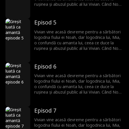
rușinea și abuzul public al lui Vivian. Când Noah
ajunge și își găsește mama dispărută,
izbucnește furios și jură să-și găsească mama
cu orice preț!
Episod 5
Vivian vine acasă devreme pentru a sărbători
logodna fiului ei Noah, dar logodnica lui, Mia,
o confundă cu amanta lui, ceea ce duce la
rușinea și abuzul public al lui Vivian. Când Noah
ajunge și își găsește mama dispărută,
izbucnește furios și jură să-și găsească mama
cu orice preț!
Episod 6
Vivian vine acasă devreme pentru a sărbători
logodna fiului ei Noah, dar logodnica lui, Mia,
o confundă cu amanta lui, ceea ce duce la
rușinea și abuzul public al lui Vivian. Când Noah
ajunge și își găsește mama dispărută,
izbucnește furios și jură să-și găsească mama
cu orice preț!
Episod 7
Vivian vine acasă devreme pentru a sărbători
logodna fiului ei Noah, dar logodnica lui, Mia,