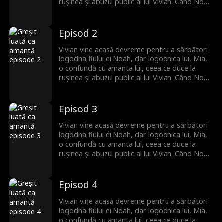
rușinea și abuzul public al lui Vivian. Când Noah
ajunge și își găsește mama dispărută,
izbucnește furios și jură să-și găsească mama
cu orice preț!
Episod 2
Vivian vine acasă devreme pentru a sărbători
logodna fiului ei Noah, dar logodnica lui, Mia,
o confundă cu amanta lui, ceea ce duce la
rușinea și abuzul public al lui Vivian. Când Noah
ajunge și își găsește mama dispărută,
izbucnește furios și jură să-și găsească mama
cu orice preț!
Episod 3
Vivian vine acasă devreme pentru a sărbători
logodna fiului ei Noah, dar logodnica lui, Mia,
o confundă cu amanta lui, ceea ce duce la
rușinea și abuzul public al lui Vivian. Când Noah
ajunge și își găsește mama dispărută,
izbucnește furios și jură să-și găsească mama
cu orice preț!
Episod 4
Vivian vine acasă devreme pentru a sărbători
logodna fiului ei Noah, dar logodnica lui, Mia,
o confundă cu amanta lui, ceea ce duce la