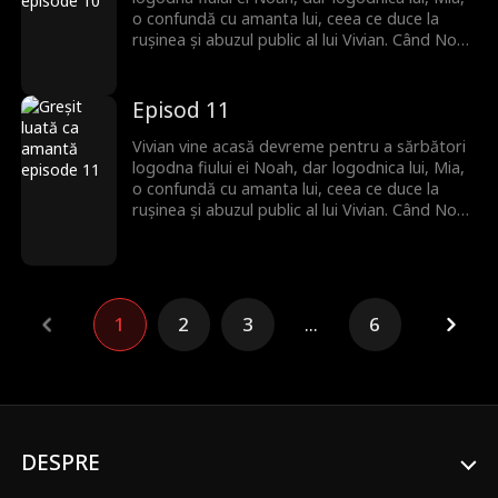
o confundă cu amanta lui, ceea ce duce la
rușinea și abuzul public al lui Vivian. Când Noah
ajunge și își găsește mama dispărută,
izbucnește furios și jură să-și găsească mama
cu orice preț!
Episod 11
Vivian vine acasă devreme pentru a sărbători
logodna fiului ei Noah, dar logodnica lui, Mia,
o confundă cu amanta lui, ceea ce duce la
rușinea și abuzul public al lui Vivian. Când Noah
ajunge și își găsește mama dispărută,
izbucnește furios și jură să-și găsească mama
cu orice preț!
1
2
3
...
6
DESPRE