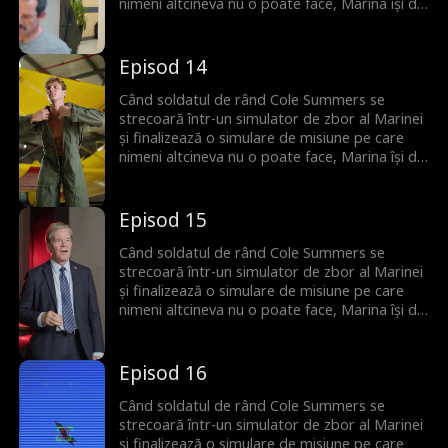
nimeni altcineva nu o poate face, Marina își dă
seama că el este singura lor speranță de a
preveni al Treilea Război Mondial... dar mai
întâi trebuie să se confrunte cu politicieni
Episod 14
corupți, miliardari răi din tehnologie și chiar cu
propria sa moștenire de familie dezonorată.
Când soldatul de rând Cole Summers se
strecoară într-un simulator de zbor al Marinei
și finalizează o simulare de misiune pe care
nimeni altcineva nu o poate face, Marina își dă
seama că el este singura lor speranță de a
preveni al Treilea Război Mondial... dar mai
întâi trebuie să se confrunte cu politicieni
Episod 15
corupți, miliardari răi din tehnologie și chiar cu
propria sa moștenire de familie dezonorată.
Când soldatul de rând Cole Summers se
strecoară într-un simulator de zbor al Marinei
și finalizează o simulare de misiune pe care
nimeni altcineva nu o poate face, Marina își dă
seama că el este singura lor speranță de a
preveni al Treilea Război Mondial... dar mai
întâi trebuie să se confrunte cu politicieni
Episod 16
corupți, miliardari răi din tehnologie și chiar cu
propria sa moștenire de familie dezonorată.
Când soldatul de rând Cole Summers se
strecoară într-un simulator de zbor al Marinei
și finalizează o simulare de misiune pe care