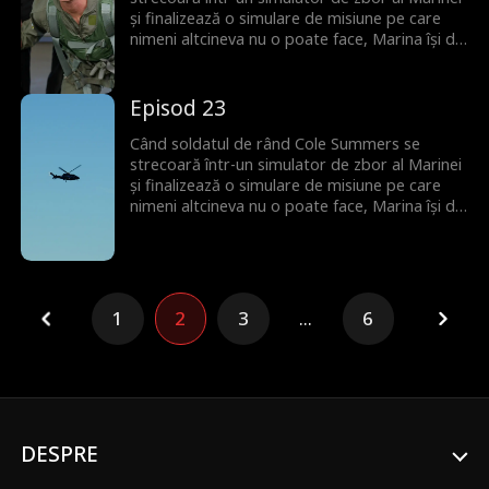
și finalizează o simulare de misiune pe care
nimeni altcineva nu o poate face, Marina își dă
seama că el este singura lor speranță de a
preveni al Treilea Război Mondial... dar mai
întâi trebuie să se confrunte cu politicieni
Episod 23
corupți, miliardari răi din tehnologie și chiar cu
propria sa moștenire de familie dezonorată.
Când soldatul de rând Cole Summers se
strecoară într-un simulator de zbor al Marinei
și finalizează o simulare de misiune pe care
nimeni altcineva nu o poate face, Marina își dă
seama că el este singura lor speranță de a
preveni al Treilea Război Mondial... dar mai
întâi trebuie să se confrunte cu politicieni
corupți, miliardari răi din tehnologie și chiar cu
propria sa moștenire de familie dezonorată.
1
2
3
...
6
DESPRE