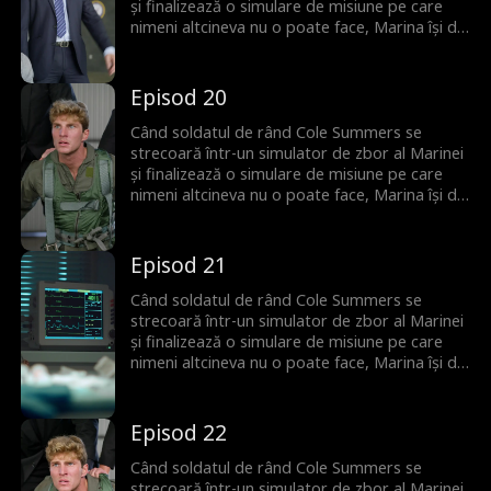
și finalizează o simulare de misiune pe care
nimeni altcineva nu o poate face, Marina își dă
seama că el este singura lor speranță de a
preveni al Treilea Război Mondial... dar mai
întâi trebuie să se confrunte cu politicieni
Episod 20
corupți, miliardari răi din tehnologie și chiar cu
propria sa moștenire de familie dezonorată.
Când soldatul de rând Cole Summers se
strecoară într-un simulator de zbor al Marinei
și finalizează o simulare de misiune pe care
nimeni altcineva nu o poate face, Marina își dă
seama că el este singura lor speranță de a
preveni al Treilea Război Mondial... dar mai
întâi trebuie să se confrunte cu politicieni
Episod 21
corupți, miliardari răi din tehnologie și chiar cu
propria sa moștenire de familie dezonorată.
Când soldatul de rând Cole Summers se
strecoară într-un simulator de zbor al Marinei
și finalizează o simulare de misiune pe care
nimeni altcineva nu o poate face, Marina își dă
seama că el este singura lor speranță de a
preveni al Treilea Război Mondial... dar mai
întâi trebuie să se confrunte cu politicieni
Episod 22
corupți, miliardari răi din tehnologie și chiar cu
propria sa moștenire de familie dezonorată.
Când soldatul de rând Cole Summers se
strecoară într-un simulator de zbor al Marinei