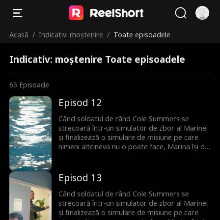
Acasă
/
Indicativ: moștenire
/
Toate episoadele
Indicativ: moștenire Toate episoadele
65
Episoade
Episod 12
Când soldatul de rând Cole Summers se
strecoară într-un simulator de zbor al Marinei
și finalizează o simulare de misiune pe care
nimeni altcineva nu o poate face, Marina își dă
seama că el este singura lor speranță de a
preveni al Treilea Război Mondial... dar mai
întâi trebuie să se confrunte cu politicieni
Episod 13
corupți, miliardari răi din tehnologie și chiar cu
propria sa moștenire de familie dezonorată.
Când soldatul de rând Cole Summers se
strecoară într-un simulator de zbor al Marinei
și finalizează o simulare de misiune pe care