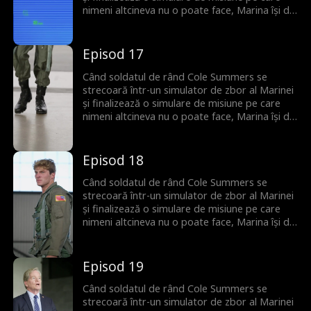
nimeni altcineva nu o poate face, Marina își dă
seama că el este singura lor speranță de a
preveni al Treilea Război Mondial... dar mai
întâi trebuie să se confrunte cu politicieni
Episod 17
corupți, miliardari răi din tehnologie și chiar cu
propria sa moștenire de familie dezonorată.
Când soldatul de rând Cole Summers se
strecoară într-un simulator de zbor al Marinei
și finalizează o simulare de misiune pe care
nimeni altcineva nu o poate face, Marina își dă
seama că el este singura lor speranță de a
preveni al Treilea Război Mondial... dar mai
întâi trebuie să se confrunte cu politicieni
Episod 18
corupți, miliardari răi din tehnologie și chiar cu
propria sa moștenire de familie dezonorată.
Când soldatul de rând Cole Summers se
strecoară într-un simulator de zbor al Marinei
și finalizează o simulare de misiune pe care
nimeni altcineva nu o poate face, Marina își dă
seama că el este singura lor speranță de a
preveni al Treilea Război Mondial... dar mai
întâi trebuie să se confrunte cu politicieni
Episod 19
corupți, miliardari răi din tehnologie și chiar cu
propria sa moștenire de familie dezonorată.
Când soldatul de rând Cole Summers se
strecoară într-un simulator de zbor al Marinei