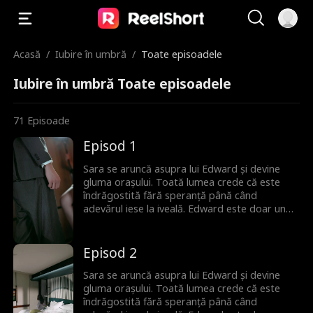
Acasă
/
Iubire în umbră
/
Toate episoadele
Iubire în umbră Toate episoadele
71
Episoade
Episod 1
Sara se aruncă asupra lui Edward și devine
gluma orașului. Toată lumea crede că este
îndrăgostită fără speranță până când
adevărul iese la iveală. Edward este doar un
substitut pentru altcineva și ea nu îl iubește
deloc. Dar când Sara încearcă să plece,
bărbatul, odată incapabil de iubire, cedează.
Episod 2
Acum, va face orice să o păstreze.
Sara se aruncă asupra lui Edward și devine
gluma orașului. Toată lumea crede că este
îndrăgostită fără speranță până când