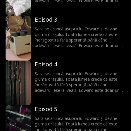
adevărul iese la iveală. Edward este doar un
substitut pentru altcineva și ea nu îl iubește
deloc. Dar când Sara încearcă să plece,
bărbatul, odată incapabil de iubire, cedează.
Episod 3
Acum, va face orice să o păstreze.
Sara se aruncă asupra lui Edward și devine
gluma orașului. Toată lumea crede că este
îndrăgostită fără speranță până când
adevărul iese la iveală. Edward este doar un
substitut pentru altcineva și ea nu îl iubește
deloc. Dar când Sara încearcă să plece,
bărbatul, odată incapabil de iubire, cedează.
Episod 4
Acum, va face orice să o păstreze.
Sara se aruncă asupra lui Edward și devine
gluma orașului. Toată lumea crede că este
îndrăgostită fără speranță până când
adevărul iese la iveală. Edward este doar un
substitut pentru altcineva și ea nu îl iubește
deloc. Dar când Sara încearcă să plece,
bărbatul, odată incapabil de iubire, cedează.
Episod 5
Acum, va face orice să o păstreze.
Sara se aruncă asupra lui Edward și devine
gluma orașului. Toată lumea crede că este
îndrăgostită fără speranță până când