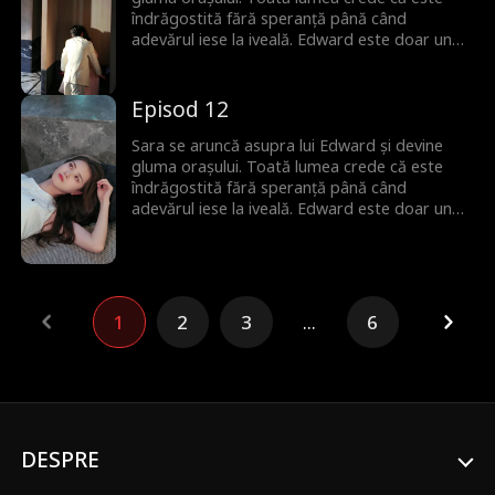
îndrăgostită fără speranță până când
adevărul iese la iveală. Edward este doar un
substitut pentru altcineva și ea nu îl iubește
deloc. Dar când Sara încearcă să plece,
bărbatul, odată incapabil de iubire, cedează.
Episod 12
Acum, va face orice să o păstreze.
Sara se aruncă asupra lui Edward și devine
gluma orașului. Toată lumea crede că este
îndrăgostită fără speranță până când
adevărul iese la iveală. Edward este doar un
substitut pentru altcineva și ea nu îl iubește
deloc. Dar când Sara încearcă să plece,
bărbatul, odată incapabil de iubire, cedează.
Acum, va face orice să o păstreze.
1
2
3
...
6
DESPRE