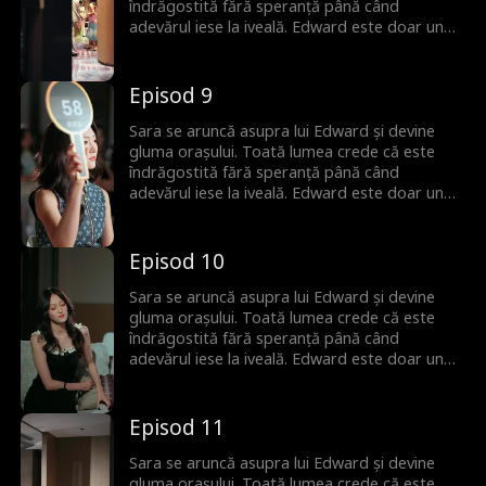
îndrăgostită fără speranță până când
adevărul iese la iveală. Edward este doar un
substitut pentru altcineva și ea nu îl iubește
deloc. Dar când Sara încearcă să plece,
bărbatul, odată incapabil de iubire, cedează.
Episod 9
Acum, va face orice să o păstreze.
Sara se aruncă asupra lui Edward și devine
gluma orașului. Toată lumea crede că este
îndrăgostită fără speranță până când
adevărul iese la iveală. Edward este doar un
substitut pentru altcineva și ea nu îl iubește
deloc. Dar când Sara încearcă să plece,
bărbatul, odată incapabil de iubire, cedează.
Episod 10
Acum, va face orice să o păstreze.
Sara se aruncă asupra lui Edward și devine
gluma orașului. Toată lumea crede că este
îndrăgostită fără speranță până când
adevărul iese la iveală. Edward este doar un
substitut pentru altcineva și ea nu îl iubește
deloc. Dar când Sara încearcă să plece,
bărbatul, odată incapabil de iubire, cedează.
Episod 11
Acum, va face orice să o păstreze.
Sara se aruncă asupra lui Edward și devine
gluma orașului. Toată lumea crede că este