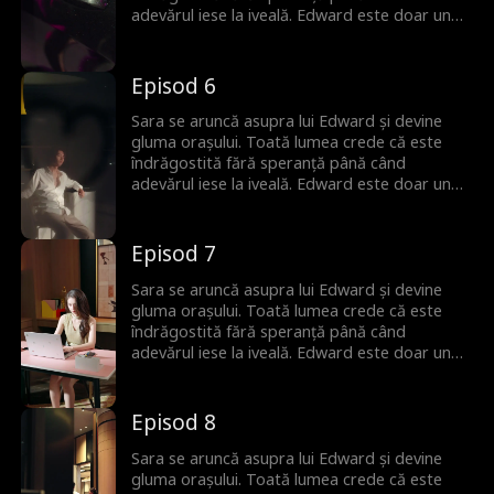
adevărul iese la iveală. Edward este doar un
substitut pentru altcineva și ea nu îl iubește
deloc. Dar când Sara încearcă să plece,
bărbatul, odată incapabil de iubire, cedează.
Episod 6
Acum, va face orice să o păstreze.
Sara se aruncă asupra lui Edward și devine
gluma orașului. Toată lumea crede că este
îndrăgostită fără speranță până când
adevărul iese la iveală. Edward este doar un
substitut pentru altcineva și ea nu îl iubește
deloc. Dar când Sara încearcă să plece,
bărbatul, odată incapabil de iubire, cedează.
Episod 7
Acum, va face orice să o păstreze.
Sara se aruncă asupra lui Edward și devine
gluma orașului. Toată lumea crede că este
îndrăgostită fără speranță până când
adevărul iese la iveală. Edward este doar un
substitut pentru altcineva și ea nu îl iubește
deloc. Dar când Sara încearcă să plece,
bărbatul, odată incapabil de iubire, cedează.
Episod 8
Acum, va face orice să o păstreze.
Sara se aruncă asupra lui Edward și devine
gluma orașului. Toată lumea crede că este