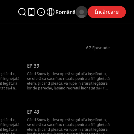
Încărcare
Română
67
Episoade
EP 39
nșelând-o,
Când Snow își descoperă soțul alfa înșelând-o,
 fi înghețată
se oferă ca sacrificiu ritualic pentru a fi înghețată
it legătura
etern. Și când pleacă, va rupe în sfârșit legătura
at să-i fie
lor de pereche, lăsând regretul înghețat să-i fie
ce va face
noua pereche pentru totdeauna! Dar ce va face
el pentru a o aduce înapoi?
EP 43
nșelând-o,
Când Snow își descoperă soțul alfa înșelând-o,
 fi înghețată
se oferă ca sacrificiu ritualic pentru a fi înghețată
it legătura
etern. Și când pleacă, va rupe în sfârșit legătura