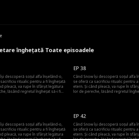
e
retare înghețată Toate episoadele
EP 38
și descoperă soțul alfa înșelând-o,
Când Snow își descoperă soțul alfa î
sacrificiu ritualic pentru a fi înghețată
se oferă ca sacrificiu ritualic pentru a
nd pleacă, va rupe în sfârșit legătura
etern. Și când pleacă, va rupe în sfârș
che, lăsând regretul înghețat să-i fie
lor de pereche, lăsând regretul îngheț
e pentru totdeauna! Dar ce va face
noua pereche pentru totdeauna! Dar 
 o aduce înapoi?
el pentru a o aduce înapoi?
EP 42
și descoperă soțul alfa înșelând-o,
Când Snow își descoperă soțul alfa î
sacrificiu ritualic pentru a fi înghețată
se oferă ca sacrificiu ritualic pentru a
nd pleacă, va rupe în sfârșit legătura
etern. Și când pleacă, va rupe în sfârș