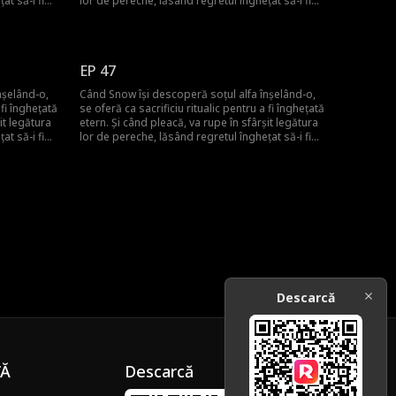
at să-i fie
lor de pereche, lăsând regretul înghețat să-i fie
ce va face
noua pereche pentru totdeauna! Dar ce va face
el pentru a o aduce înapoi?
EP 47
nșelând-o,
Când Snow își descoperă soțul alfa înșelând-o,
 fi înghețată
se oferă ca sacrificiu ritualic pentru a fi înghețată
it legătura
etern. Și când pleacă, va rupe în sfârșit legătura
at să-i fie
lor de pereche, lăsând regretul înghețat să-i fie
ce va face
noua pereche pentru totdeauna! Dar ce va face
el pentru a o aduce înapoi?
Descarcă
ȚĂ
Descarcă