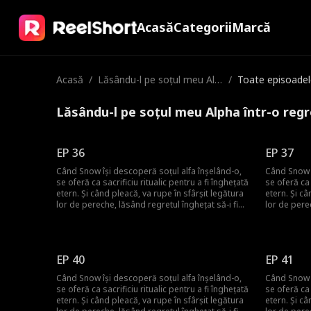
Acasă
Categorii
Marcă
Acasă
/
Lăsându-l pe soțul meu Alp
/
Toate episoadel
ha într-o regretare înghețat
ă
Lăsându-l pe soțul meu Alpha într-o reg
EP 36
EP 37
Când Snow își descoperă soțul alfa înșelând-o,
Când Snow î
se oferă ca sacrificiu ritualic pentru a fi înghețată
se oferă ca 
etern. Și când pleacă, va rupe în sfârșit legătura
etern. Și câ
lor de pereche, lăsând regretul înghețat să-i fie
lor de pere
noua pereche pentru totdeauna! Dar ce va face
noua perech
el pentru a o aduce înapoi?
el pentru a
EP 40
EP 41
Când Snow își descoperă soțul alfa înșelând-o,
Când Snow î
se oferă ca sacrificiu ritualic pentru a fi înghețată
se oferă ca 
etern. Și când pleacă, va rupe în sfârșit legătura
etern. Și câ