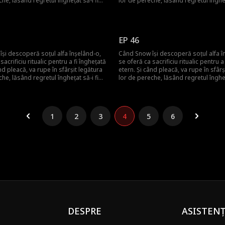
che, lăsând regretul înghețat să-i fie
lor de pereche, lăsând regretul îngheț
e pentru totdeauna! Dar ce va face
noua pereche pentru totdeauna! Dar 
 o aduce înapoi?
el pentru a o aduce înapoi?
EP 46
și descoperă soțul alfa înșelând-o,
Când Snow își descoperă soțul alfa î
sacrificiu ritualic pentru a fi înghețată
se oferă ca sacrificiu ritualic pentru a
nd pleacă, va rupe în sfârșit legătura
etern. Și când pleacă, va rupe în sfârș
che, lăsând regretul înghețat să-i fie
lor de pereche, lăsând regretul îngheț
e pentru totdeauna! Dar ce va face
noua pereche pentru totdeauna! Dar 
 o aduce înapoi?
el pentru a o aduce înapoi?
1
2
3
4
5
6
DESPRE
ASISTEN