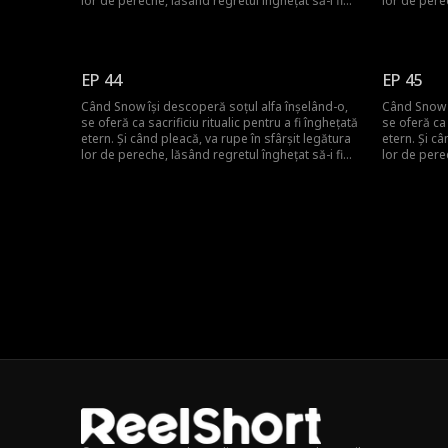
lor de pereche, lăsând regretul înghețat să-i fie
lor de pere
noua pereche pentru totdeauna! Dar ce va face
noua perech
el pentru a o aduce înapoi?
el pentru a
EP 44
EP 45
Când Snow își descoperă soțul alfa înșelând-o,
Când Snow î
se oferă ca sacrificiu ritualic pentru a fi înghețată
se oferă ca 
etern. Și când pleacă, va rupe în sfârșit legătura
etern. Și câ
lor de pereche, lăsând regretul înghețat să-i fie
lor de pere
noua pereche pentru totdeauna! Dar ce va face
noua perech
el pentru a o aduce înapoi?
el pentru a