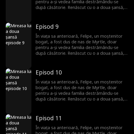
pentru a-și vedea familia destrămându-se
după căsătorie. Renăscut cu o a doua șansă,
el se îndepărtează de trecut și o alege pe
Reana, o femeie liniștită pe care crede că nu a
întâlnit-o niciodată. Dar ceea ce Felipe nu știe
Episod 9
este că această femeie misterioasă nu îi este
deloc străină. Ei au împărtășit o amintire
În viața sa anterioară, Felipe, un moștenitor
frumoasă și uitată din copilărie.
bogat, a fost dus de nas de Myrtle, doar
pentru a-și vedea familia destrămându-se
după căsătorie. Renăscut cu o a doua șansă,
el se îndepărtează de trecut și o alege pe
Reana, o femeie liniștită pe care crede că nu a
întâlnit-o niciodată. Dar ceea ce Felipe nu știe
Episod 10
este că această femeie misterioasă nu îi este
deloc străină. Ei au împărtășit o amintire
În viața sa anterioară, Felipe, un moștenitor
frumoasă și uitată din copilărie.
bogat, a fost dus de nas de Myrtle, doar
pentru a-și vedea familia destrămându-se
după căsătorie. Renăscut cu o a doua șansă,
el se îndepărtează de trecut și o alege pe
Reana, o femeie liniștită pe care crede că nu a
întâlnit-o niciodată. Dar ceea ce Felipe nu știe
Episod 11
este că această femeie misterioasă nu îi este
deloc străină. Ei au împărtășit o amintire
În viața sa anterioară, Felipe, un moștenitor
frumoasă și uitată din copilărie.
bogat, a fost dus de nas de Myrtle, doar