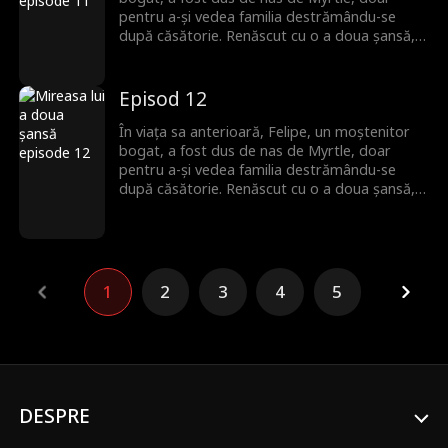
pentru a-și vedea familia destrămându-se
după căsătorie. Renăscut cu o a doua șansă,
el se îndepărtează de trecut și o alege pe
Reana, o femeie liniștită pe care crede că nu a
întâlnit-o niciodată. Dar ceea ce Felipe nu știe
Episod 12
este că această femeie misterioasă nu îi este
deloc străină. Ei au împărtășit o amintire
În viața sa anterioară, Felipe, un moștenitor
frumoasă și uitată din copilărie.
bogat, a fost dus de nas de Myrtle, doar
pentru a-și vedea familia destrămându-se
după căsătorie. Renăscut cu o a doua șansă,
el se îndepărtează de trecut și o alege pe
Reana, o femeie liniștită pe care crede că nu a
întâlnit-o niciodată. Dar ceea ce Felipe nu știe
este că această femeie misterioasă nu îi este
deloc străină. Ei au împărtășit o amintire
1
2
3
4
5
frumoasă și uitată din copilărie.
DESPRE