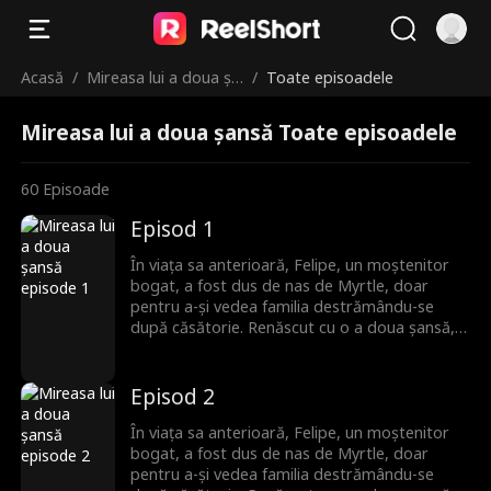
Acasă
/
Mireasa lui a doua șa
/
Toate episoadele
nsă
Mireasa lui a doua șansă Toate episoadele
60
Episoade
Episod 1
În viața sa anterioară, Felipe, un moștenitor
bogat, a fost dus de nas de Myrtle, doar
pentru a-și vedea familia destrămându-se
după căsătorie. Renăscut cu o a doua șansă,
el se îndepărtează de trecut și o alege pe
Reana, o femeie liniștită pe care crede că nu a
întâlnit-o niciodată. Dar ceea ce Felipe nu știe
Episod 2
este că această femeie misterioasă nu îi este
deloc străină. Ei au împărtășit o amintire
În viața sa anterioară, Felipe, un moștenitor
frumoasă și uitată din copilărie.
bogat, a fost dus de nas de Myrtle, doar
pentru a-și vedea familia destrămându-se