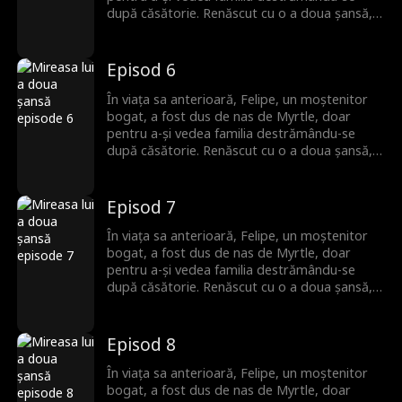
după căsătorie. Renăscut cu o a doua șansă,
el se îndepărtează de trecut și o alege pe
Reana, o femeie liniștită pe care crede că nu a
întâlnit-o niciodată. Dar ceea ce Felipe nu știe
Episod 6
este că această femeie misterioasă nu îi este
deloc străină. Ei au împărtășit o amintire
În viața sa anterioară, Felipe, un moștenitor
frumoasă și uitată din copilărie.
bogat, a fost dus de nas de Myrtle, doar
pentru a-și vedea familia destrămându-se
după căsătorie. Renăscut cu o a doua șansă,
el se îndepărtează de trecut și o alege pe
Reana, o femeie liniștită pe care crede că nu a
întâlnit-o niciodată. Dar ceea ce Felipe nu știe
Episod 7
este că această femeie misterioasă nu îi este
deloc străină. Ei au împărtășit o amintire
În viața sa anterioară, Felipe, un moștenitor
frumoasă și uitată din copilărie.
bogat, a fost dus de nas de Myrtle, doar
pentru a-și vedea familia destrămându-se
după căsătorie. Renăscut cu o a doua șansă,
el se îndepărtează de trecut și o alege pe
Reana, o femeie liniștită pe care crede că nu a
întâlnit-o niciodată. Dar ceea ce Felipe nu știe
Episod 8
este că această femeie misterioasă nu îi este
deloc străină. Ei au împărtășit o amintire
În viața sa anterioară, Felipe, un moștenitor
frumoasă și uitată din copilărie.
bogat, a fost dus de nas de Myrtle, doar