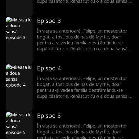
după căsătorie. Renăscut cu o a doua șansă,
el se îndepărtează de trecut și o alege pe
Reana, o femeie liniștită pe care crede că nu a
întâlnit-o niciodată. Dar ceea ce Felipe nu știe
Episod 3
este că această femeie misterioasă nu îi este
deloc străină. Ei au împărtășit o amintire
În viața sa anterioară, Felipe, un moștenitor
frumoasă și uitată din copilărie.
bogat, a fost dus de nas de Myrtle, doar
pentru a-și vedea familia destrămându-se
după căsătorie. Renăscut cu o a doua șansă,
el se îndepărtează de trecut și o alege pe
Reana, o femeie liniștită pe care crede că nu a
întâlnit-o niciodată. Dar ceea ce Felipe nu știe
Episod 4
este că această femeie misterioasă nu îi este
deloc străină. Ei au împărtășit o amintire
În viața sa anterioară, Felipe, un moștenitor
frumoasă și uitată din copilărie.
bogat, a fost dus de nas de Myrtle, doar
pentru a-și vedea familia destrămându-se
după căsătorie. Renăscut cu o a doua șansă,
el se îndepărtează de trecut și o alege pe
Reana, o femeie liniștită pe care crede că nu a
întâlnit-o niciodată. Dar ceea ce Felipe nu știe
Episod 5
este că această femeie misterioasă nu îi este
deloc străină. Ei au împărtășit o amintire
În viața sa anterioară, Felipe, un moștenitor
frumoasă și uitată din copilărie.
bogat, a fost dus de nas de Myrtle, doar
pentru a-și vedea familia destrămându-se