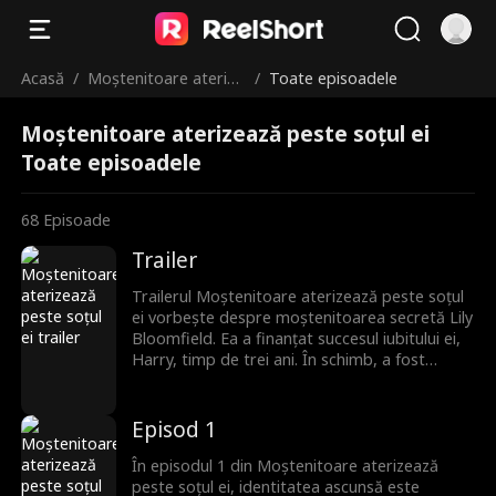
Acasă
/
Moștenitoare aterize
/
Toate episoadele
ază peste soțul ei
Moștenitoare aterizează peste soțul ei
Toate episoadele
68
Episoade
Trailer
Trailerul Moștenitoare aterizează peste soțul
ei vorbește despre moștenitoarea secretă Lily
Bloomfield. Ea a finanțat succesul iubitului ei,
Harry, timp de trei ani. În schimb, a fost
părăsită. Dar Quince Sterling, cel mai bogat
om din lume, a pretins că ea este logodnica
lui. Cum își va dezvălui Lily identitatea ascunsă
Episod 1
și cum își va căuta răzbunarea? Urmărește
noile episoade care fac furori pentru a afla.
În episodul 1 din Moștenitoare aterizează
peste soțul ei, identitatea ascunsă este