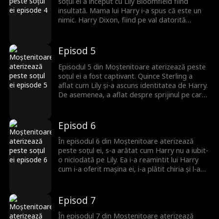
Lily?
soțul ei a început cu Lily Bloomfield fiind
insultată. Mama lui Harry i-a spus că este un
nimic. Harry Dixon, fiind pe val datorită
succesului, i-a sugerat să se despartă de Lily.
Ea a fost cea care l-a ajutat să își atingă
succesul. Oare va realiza Lily că a avut o relație
Episod 5
cu un profitor? Urmează episoade
interesante. Vizionați acum!
Episodul 5 din Moștenitoare aterizează peste
soțul ei a fost captivant. Quince Sterling a
aflat cum Lily și-a ascuns identitatea de Harry.
De asemenea, a aflat despre sprijinul pe care
Lily i l-a oferit lui Harry, de la susținerea lui în
facultate până la finanțarea start-up-ului său.
După ce a auzit toate acestea, Quince a vrut
Episod 6
să îi demonstreze lui Lily că el este adevăratul
ei prinț fermecător. Va reuși Quince Sterling să
În episodul 6 din Moștenitoare aterizează
cucerească inima lui Lily?
peste soțul ei, s-a arătat cum Harry nu a iubit-
o niciodată pe Lily. Ea i-a reamintit lui Harry
cum i-a oferit mașina ei, i-a plătit chiria și l-a
sprijinit financiar. În schimb, a fost insultată. În
cele din urmă, Lily a mărturisit că i-a obținut lui
Harry un contract cu Sterling Enterprises. Va
Episod 7
realiza Harry Dixon adevărata identitate a lui
Lily?
În episodul 7 din Moștenitoare aterizează