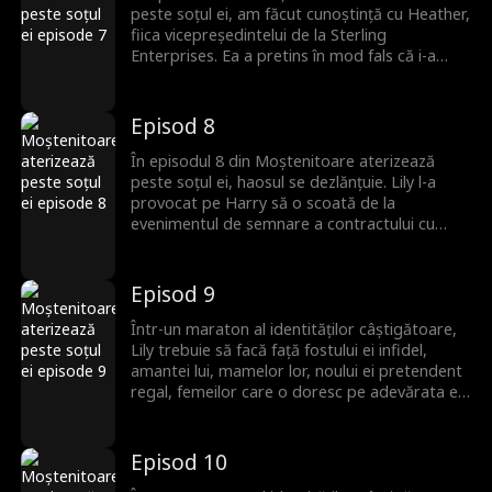
peste soțul ei, am făcut cunoștință cu Heather,
fiica vicepreședintelui de la Sterling
Enterprises. Ea a pretins în mod fals că i-a
obținut lui Harry contractul cu Sterling. Lily a
decis în cele din urmă să își arate bogăția și să
își dezvăluie adevărata identitate. Totuși, a
Episod 8
fost numită săracă lipită și prostituată. Harry
i-a scris un cec lui Lily pentru a o face să plece.
În episodul 8 din Moștenitoare aterizează
Cum va reuși Lily să își dezvăluie adevăratul
peste soțul ei, haosul se dezlănțuie. Lily l-a
potențial?
provocat pe Harry să o scoată de la
evenimentul de semnare a contractului cu
Sterling. Oamenii au ridiculizat hainele ei în
timp ce se îndrepta spre scaunul CEO-ului. În
ciuda protestelor lui Harry, Lily a ocupat locul
Episod 9
lui Quince Sterling. Lily i-a șocat pe cei bogați
prezenți la petrecere. Va veni Quince Sterling
Într-un maraton al identităților câștigătoare,
în ajutorul lui Lily?
Lily trebuie să facă față fostului ei infidel,
amantei lui, mamelor lor, noului ei pretendent
regal, femeilor care o doresc pe adevărata ei
iubire și, în final, soacrei dominante! Va reuși
Lily să-i învingă pe toți?
Episod 10