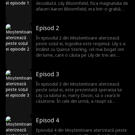
dezvăluită. Lily Bloomfield, fiica magnatului de
afaceri Aaron Bloomfield, era într-o grabă
mare. Entuziasmul ei era la cote maxime,
deoarece spera să primească o cerere în
căsătorie de la iubitul ei. Însă identitatea ei
Episod 2
era un secret, pretinzând că este o livratoare.
În drum, a avut un accident. Va dezvălui Lily
În episodul 2 din Moștenitoare aterizează
adevărata sa identitate?
peste soțul ei, logodna este respinsă. Lily s-a
întâlnit cu Quince Sterling, cel mai bogat om
din lume, care o căuta pe Lily de trei ani.
Căsătoria lor a fost aranjată de părinții lui Lily.
Totuși, Lily a ales să-l respingă pe Quince
pentru Harry Dixon. Era Harry Dixon mai bun
Episod 3
decât Quince? Rămâi cu noi pentru episoadele
viitoare.
În episodul 3 din Moștenitoare aterizează
peste soțul ei, este prezentată speranța lui
Lily ca iubitul ei, Harry Dixon, să o ceară în
căsătorie. În cele din urmă, a reușit să
intervină pentru a-i obține lui Harry un
contract cu Sterling Enterprises. Timp de trei
ani, și-a ținut identitatea ascunsă și l-a sprijinit
Episod 4
financiar pe Harry. Însă Lily a avut parte de o
trezire dureroasă. Îi va frânge Harry inima lui
Episodul 4 din Moștenitoare aterizează peste