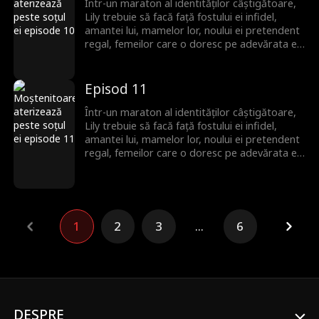
Într-un maraton al identităților câștigătoare,
Lily trebuie să facă față fostului ei infidel,
amantei lui, mamelor lor, noului ei pretendent
regal, femeilor care o doresc pe adevărata ei
iubire și, în final, soacrei dominante! Va reuși
Lily să-i învingă pe toți?
Episod 11
Într-un maraton al identităților câștigătoare,
Lily trebuie să facă față fostului ei infidel,
amantei lui, mamelor lor, noului ei pretendent
regal, femeilor care o doresc pe adevărata ei
iubire și, în final, soacrei dominante! Va reuși
Lily să-i învingă pe toți?
1
2
3
...
6
DESPRE