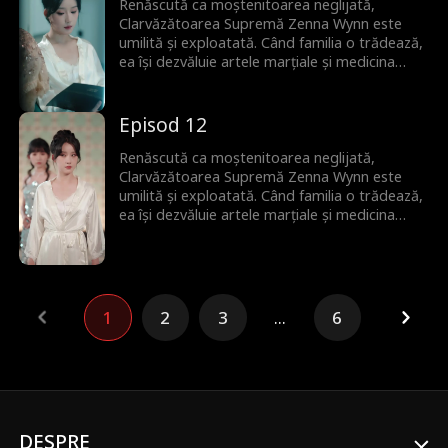
Renăscută ca moștenitoarea neglijată,
Clarvăzătoarea Supremă Zenna Wynn este
umilită și exploatată. Când familia o trădează,
ea își dezvăluie artele marțiale și medicina
străveche, silind elita lumii să se încline și
lăsându-i pe toți muți de uimire.
Episod 12
Renăscută ca moștenitoarea neglijată,
Clarvăzătoarea Supremă Zenna Wynn este
umilită și exploatată. Când familia o trădează,
ea își dezvăluie artele marțiale și medicina
străveche, silind elita lumii să se încline și
lăsându-i pe toți muți de uimire.
1
2
3
...
6
DESPRE