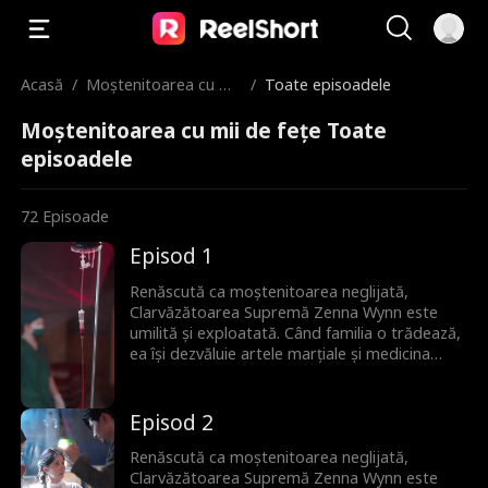
Acasă
/
Moștenitoarea cu mii
/
Toate episoadele
de fețe
Moștenitoarea cu mii de fețe Toate
episoadele
72
Episoade
Episod 1
Renăscută ca moștenitoarea neglijată,
Clarvăzătoarea Supremă Zenna Wynn este
umilită și exploatată. Când familia o trădează,
ea își dezvăluie artele marțiale și medicina
străveche, silind elita lumii să se încline și
lăsându-i pe toți muți de uimire.
Episod 2
Renăscută ca moștenitoarea neglijată,
Clarvăzătoarea Supremă Zenna Wynn este