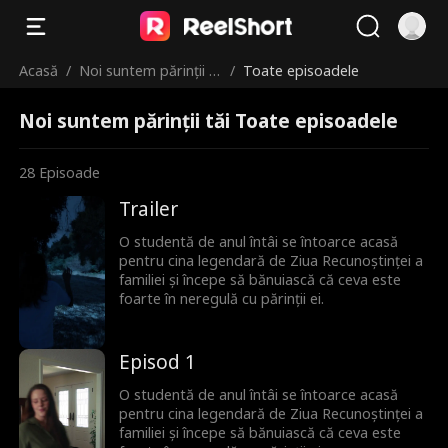
Acasă
/
Noi suntem părinții t
/
Toate episoadele
ăi
Noi suntem părinții tăi Toate episoadele
28
Episoade
Trailer
O studentă de anul întâi se întoarce acasă
pentru cina legendară de Ziua Recunoștinței a
familiei și începe să bănuiască că ceva este
foarte în neregulă cu părinții ei.
Episod 1
O studentă de anul întâi se întoarce acasă
pentru cina legendară de Ziua Recunoștinței a
familiei și începe să bănuiască că ceva este