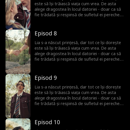
revendice tronul - și să-i facă pe toți cei care
este să își trăiască viața cum vrea. De asta
au subestimat-o să regrete!
alege dragostea în locul datoriei - doar ca să
fie trădată și respinsă de sufletul ei pereche.
Dar Lia nu e genul care să se lase doborâtă.
Când are o conexiune neașteptată cu un nou
partener cu propriile secrete, e aruncată într-
Episod 8
o lume a puterii, înșelăciunii și a noilor șanse.
Acum, Lia a terminat cu regulile. E timpul să-și
Lia s-a născut prințesă, dar tot ce își dorește
revendice tronul - și să-i facă pe toți cei care
este să își trăiască viața cum vrea. De asta
au subestimat-o să regrete!
alege dragostea în locul datoriei - doar ca să
fie trădată și respinsă de sufletul ei pereche.
Dar Lia nu e genul care să se lase doborâtă.
Când are o conexiune neașteptată cu un nou
partener cu propriile secrete, e aruncată într-
Episod 9
o lume a puterii, înșelăciunii și a noilor șanse.
Acum, Lia a terminat cu regulile. E timpul să-și
Lia s-a născut prințesă, dar tot ce își dorește
revendice tronul - și să-i facă pe toți cei care
este să își trăiască viața cum vrea. De asta
au subestimat-o să regrete!
alege dragostea în locul datoriei - doar ca să
fie trădată și respinsă de sufletul ei pereche.
Dar Lia nu e genul care să se lase doborâtă.
Când are o conexiune neașteptată cu un nou
partener cu propriile secrete, e aruncată într-
Episod 10
o lume a puterii, înșelăciunii și a noilor șanse.