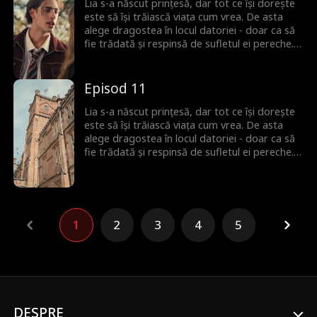
Acum, Lia a terminat cu regulile. E timpul să-și
Lia s-a născut prințesă, dar tot ce își dorește
revendice tronul - și să-i facă pe toți cei care
este să își trăiască viața cum vrea. De asta
au subestimat-o să regrete!
alege dragostea în locul datoriei - doar ca să
fie trădată și respinsă de sufletul ei pereche.
Dar Lia nu e genul care să se lase doborâtă.
Când are o conexiune neașteptată cu un nou
partener cu propriile secrete, e aruncată într-
Episod 11
o lume a puterii, înșelăciunii și a noilor șanse.
Acum, Lia a terminat cu regulile. E timpul să-și
Lia s-a născut prințesă, dar tot ce își dorește
revendice tronul - și să-i facă pe toți cei care
este să își trăiască viața cum vrea. De asta
au subestimat-o să regrete!
alege dragostea în locul datoriei - doar ca să
fie trădată și respinsă de sufletul ei pereche.
Dar Lia nu e genul care să se lase doborâtă.
Când are o conexiune neașteptată cu un nou
partener cu propriile secrete, e aruncată într-
o lume a puterii, înșelăciunii și a noilor șanse.
Acum, Lia a terminat cu regulile. E timpul să-și
1
2
3
4
5
revendice tronul - și să-i facă pe toți cei care
au subestimat-o să regrete!
DESPRE