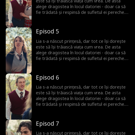
revendice tronul - și să-i facă pe toți cei care
este să își trăiască viața cum vrea. De asta
au subestimat-o să regrete!
alege dragostea în locul datoriei - doar ca să
fie trădată și respinsă de sufletul ei pereche.
Dar Lia nu e genul care să se lase doborâtă.
Când are o conexiune neașteptată cu un nou
partener cu propriile secrete, e aruncată într-
Episod 5
o lume a puterii, înșelăciunii și a noilor șanse.
Acum, Lia a terminat cu regulile. E timpul să-și
Lia s-a născut prințesă, dar tot ce își dorește
revendice tronul - și să-i facă pe toți cei care
este să își trăiască viața cum vrea. De asta
au subestimat-o să regrete!
alege dragostea în locul datoriei - doar ca să
fie trădată și respinsă de sufletul ei pereche.
Dar Lia nu e genul care să se lase doborâtă.
Când are o conexiune neașteptată cu un nou
partener cu propriile secrete, e aruncată într-
Episod 6
o lume a puterii, înșelăciunii și a noilor șanse.
Acum, Lia a terminat cu regulile. E timpul să-și
Lia s-a născut prințesă, dar tot ce își dorește
revendice tronul - și să-i facă pe toți cei care
este să își trăiască viața cum vrea. De asta
au subestimat-o să regrete!
alege dragostea în locul datoriei - doar ca să
fie trădată și respinsă de sufletul ei pereche.
Dar Lia nu e genul care să se lase doborâtă.
Când are o conexiune neașteptată cu un nou
partener cu propriile secrete, e aruncată într-
Episod 7
o lume a puterii, înșelăciunii și a noilor șanse.
Acum, Lia a terminat cu regulile. E timpul să-și
Lia s-a născut prințesă, dar tot ce își dorește