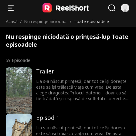
Acasă
/
Nu respinge niciodat
/
Toate episoadele
ă o prințesă-lup
Nu respinge niciodată o prințesă-lup Toate
episoadele
59
Episoade
Trailer
Lia s-a născut prințesă, dar tot ce își dorește
este să își trăiască viața cum vrea. De asta
alege dragostea în locul datoriei - doar ca să
fie trădată și respinsă de sufletul ei pereche.
Dar Lia nu e genul care să se lase doborâtă.
Când are o conexiune neașteptată cu un nou
partener cu propriile secrete, e aruncată într-
Episod 1
o lume a puterii, înșelăciunii și a noilor șanse.
Acum, Lia a terminat cu regulile. E timpul să-și
Lia s-a născut prințesă, dar tot ce își dorește
revendice tronul - și să-i facă pe toți cei care
este să își trăiască viața cum vrea. De asta