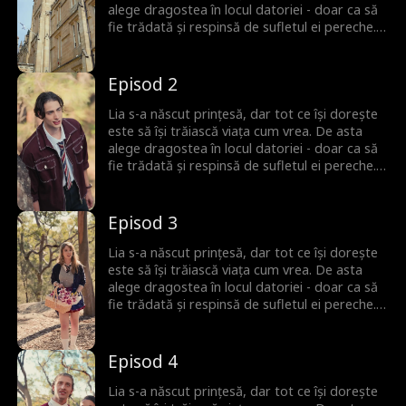
au subestimat-o să regrete!
alege dragostea în locul datoriei - doar ca să
fie trădată și respinsă de sufletul ei pereche.
Dar Lia nu e genul care să se lase doborâtă.
Când are o conexiune neașteptată cu un nou
partener cu propriile secrete, e aruncată într-
Episod 2
o lume a puterii, înșelăciunii și a noilor șanse.
Acum, Lia a terminat cu regulile. E timpul să-și
Lia s-a născut prințesă, dar tot ce își dorește
revendice tronul - și să-i facă pe toți cei care
este să își trăiască viața cum vrea. De asta
au subestimat-o să regrete!
alege dragostea în locul datoriei - doar ca să
fie trădată și respinsă de sufletul ei pereche.
Dar Lia nu e genul care să se lase doborâtă.
Când are o conexiune neașteptată cu un nou
partener cu propriile secrete, e aruncată într-
Episod 3
o lume a puterii, înșelăciunii și a noilor șanse.
Acum, Lia a terminat cu regulile. E timpul să-și
Lia s-a născut prințesă, dar tot ce își dorește
revendice tronul - și să-i facă pe toți cei care
este să își trăiască viața cum vrea. De asta
au subestimat-o să regrete!
alege dragostea în locul datoriei - doar ca să
fie trădată și respinsă de sufletul ei pereche.
Dar Lia nu e genul care să se lase doborâtă.
Când are o conexiune neașteptată cu un nou
partener cu propriile secrete, e aruncată într-
Episod 4
o lume a puterii, înșelăciunii și a noilor șanse.
Acum, Lia a terminat cu regulile. E timpul să-și
Lia s-a născut prințesă, dar tot ce își dorește