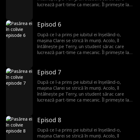
lucrează part-time ca mecanic. Îl primește la
ea, fără să știe că el este moștenitorul pierdut
al unei familii puternice. Romantismul lor fragil
se prăbușește sub greutatea secretului său,
Episod 6
iar Terry pleacă, neștiind că Clara este
însărcinată. Ani mai târziu, el se întoarce cu
După ce l-a prins pe iubitul ei înșelând-o,
putere și bogăție, iar povestea lor de
mașina Clarei se strică în munți. Acolo, îl
dragoste începe din nou.
întâlnește pe Terry, un student sărac care
lucrează part-time ca mecanic. Îl primește la
ea, fără să știe că el este moștenitorul pierdut
al unei familii puternice. Romantismul lor fragil
se prăbușește sub greutatea secretului său,
Episod 7
iar Terry pleacă, neștiind că Clara este
însărcinată. Ani mai târziu, el se întoarce cu
După ce l-a prins pe iubitul ei înșelând-o,
putere și bogăție, iar povestea lor de
mașina Clarei se strică în munți. Acolo, îl
dragoste începe din nou.
întâlnește pe Terry, un student sărac care
lucrează part-time ca mecanic. Îl primește la
ea, fără să știe că el este moștenitorul pierdut
al unei familii puternice. Romantismul lor fragil
se prăbușește sub greutatea secretului său,
Episod 8
iar Terry pleacă, neștiind că Clara este
însărcinată. Ani mai târziu, el se întoarce cu
După ce l-a prins pe iubitul ei înșelând-o,
putere și bogăție, iar povestea lor de
mașina Clarei se strică în munți. Acolo, îl