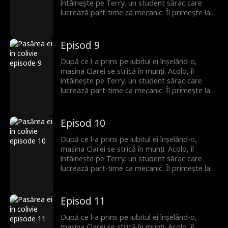
dragoste începe din nou.
întâlnește pe Terry, un student sărac care
lucrează part-time ca mecanic. Îl primește la
ea, fără să știe că el este moștenitorul pierdut
al unei familii puternice. Romantismul lor fragil
se prăbușește sub greutatea secretului său,
Episod 9
iar Terry pleacă, neștiind că Clara este
însărcinată. Ani mai târziu, el se întoarce cu
După ce l-a prins pe iubitul ei înșelând-o,
putere și bogăție, iar povestea lor de
mașina Clarei se strică în munți. Acolo, îl
dragoste începe din nou.
întâlnește pe Terry, un student sărac care
lucrează part-time ca mecanic. Îl primește la
ea, fără să știe că el este moștenitorul pierdut
al unei familii puternice. Romantismul lor fragil
se prăbușește sub greutatea secretului său,
Episod 10
iar Terry pleacă, neștiind că Clara este
însărcinată. Ani mai târziu, el se întoarce cu
După ce l-a prins pe iubitul ei înșelând-o,
putere și bogăție, iar povestea lor de
mașina Clarei se strică în munți. Acolo, îl
dragoste începe din nou.
întâlnește pe Terry, un student sărac care
lucrează part-time ca mecanic. Îl primește la
ea, fără să știe că el este moștenitorul pierdut
al unei familii puternice. Romantismul lor fragil
se prăbușește sub greutatea secretului său,
Episod 11
iar Terry pleacă, neștiind că Clara este
însărcinată. Ani mai târziu, el se întoarce cu
După ce l-a prins pe iubitul ei înșelând-o,
putere și bogăție, iar povestea lor de
mașina Clarei se strică în munți. Acolo, îl