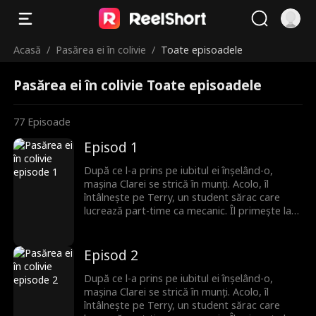
Acasă
/
Pasărea ei în colivie
/
Toate episoadele
Pasărea ei în colivie Toate episoadele
77
Episoade
Episod 1
După ce l-a prins pe iubitul ei înșelând-o,
mașina Clarei se strică în munți. Acolo, îl
întâlnește pe Terry, un student sărac care
lucrează part-time ca mecanic. Îl primește la
ea, fără să știe că el este moștenitorul pierdut
al unei familii puternice. Romantismul lor fragil
se prăbușește sub greutatea secretului său,
Episod 2
iar Terry pleacă, neștiind că Clara este
însărcinată. Ani mai târziu, el se întoarce cu
După ce l-a prins pe iubitul ei înșelând-o,
putere și bogăție, iar povestea lor de
mașina Clarei se strică în munți. Acolo, îl
dragoste începe din nou.
întâlnește pe Terry, un student sărac care