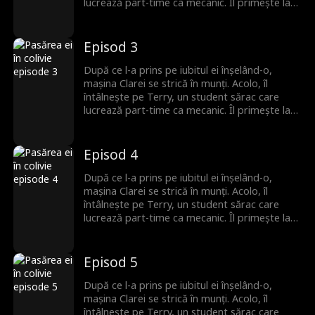
lucrează part-time ca mecanic. Îl primește la
ea, fără să știe că el este moștenitorul pierdut
al unei familii puternice. Romantismul lor fragil
se prăbușește sub greutatea secretului său,
Episod 3
iar Terry pleacă, neștiind că Clara este
însărcinată. Ani mai târziu, el se întoarce cu
După ce l-a prins pe iubitul ei înșelând-o,
putere și bogăție, iar povestea lor de
mașina Clarei se strică în munți. Acolo, îl
dragoste începe din nou.
întâlnește pe Terry, un student sărac care
lucrează part-time ca mecanic. Îl primește la
ea, fără să știe că el este moștenitorul pierdut
al unei familii puternice. Romantismul lor fragil
se prăbușește sub greutatea secretului său,
Episod 4
iar Terry pleacă, neștiind că Clara este
însărcinată. Ani mai târziu, el se întoarce cu
După ce l-a prins pe iubitul ei înșelând-o,
putere și bogăție, iar povestea lor de
mașina Clarei se strică în munți. Acolo, îl
dragoste începe din nou.
întâlnește pe Terry, un student sărac care
lucrează part-time ca mecanic. Îl primește la
ea, fără să știe că el este moștenitorul pierdut
al unei familii puternice. Romantismul lor fragil
se prăbușește sub greutatea secretului său,
Episod 5
iar Terry pleacă, neștiind că Clara este
însărcinată. Ani mai târziu, el se întoarce cu
După ce l-a prins pe iubitul ei înșelând-o,
putere și bogăție, iar povestea lor de
mașina Clarei se strică în munți. Acolo, îl
dragoste începe din nou.
întâlnește pe Terry, un student sărac care