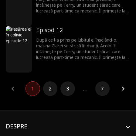
dragoste începe din nou.
întâlnește pe Terry, un student sărac care
lucrează part-time ca mecanic. Îl primește la
ea, fără să știe că el este moștenitorul pierdut
al unei familii puternice. Romantismul lor fragil
se prăbușește sub greutatea secretului său,
Episod 12
iar Terry pleacă, neștiind că Clara este
însărcinată. Ani mai târziu, el se întoarce cu
După ce l-a prins pe iubitul ei înșelând-o,
putere și bogăție, iar povestea lor de
mașina Clarei se strică în munți. Acolo, îl
dragoste începe din nou.
întâlnește pe Terry, un student sărac care
lucrează part-time ca mecanic. Îl primește la
ea, fără să știe că el este moștenitorul pierdut
al unei familii puternice. Romantismul lor fragil
se prăbușește sub greutatea secretului său,
iar Terry pleacă, neștiind că Clara este
însărcinată. Ani mai târziu, el se întoarce cu
1
2
3
...
7
putere și bogăție, iar povestea lor de
dragoste începe din nou.
DESPRE