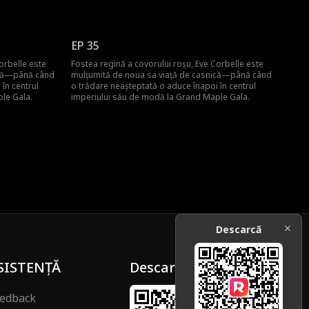
EP 35
orbelle este
Fostea regină a covorului roșu, Eve Corbelle este
ică—până când
mulțumită de noua sa viață de casnică—până când
în centrul
o trădare neașteptată o aduce înapoi în centrul
le Gala.
imperiului său de modă la Grand Maple Gala.
Descarcă
SISTENȚĂ
Descarcă
edback