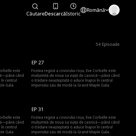
Română
Căutare
Descarcă
Istoric
54
Episoade
EP 27
orbelle este
Fostea regină a covorului roșu, Eve Corbelle este
ică—până când
mulțumită de noua sa viață de casnică—până când
în centrul
o trădare neașteptată o aduce înapoi în centrul
le Gala.
imperiului său de modă la Grand Maple Gala.
EP 31
orbelle este
Fostea regină a covorului roșu, Eve Corbelle este
ică—până când
mulțumită de noua sa viață de casnică—până când
în centrul
o trădare neașteptată o aduce înapoi în centrul
le Gala.
imperiului său de modă la Grand Maple Gala.