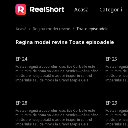
Acasă
Categorii
Acasă
/
Regina modei revine
/
Toate episoadele
Regina modei revine Toate episoadele
EP 24
EP 25
Fostea regină a covorului roșu, Eve Corbelle este
Fostea regină
mulțumită de noua sa viață de casnică—până când
mulțumită de
o trădare neașteptată o aduce înapoi în centrul
o trădare nea
imperiului său de modă la Grand Maple Gala.
imperiului să
EP 28
EP 29
Fostea regină a covorului roșu, Eve Corbelle este
Fostea regină
mulțumită de noua sa viață de casnică—până când
mulțumită de
o trădare neașteptată o aduce înapoi în centrul
o trădare nea
imperiului său de modă la Grand Maple Gala.
imperiului să