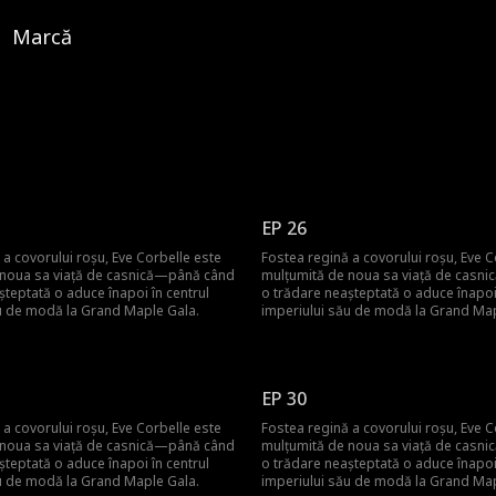
Marcă
EP 26
 a covorului roșu, Eve Corbelle este
Fostea regină a covorului roșu, Eve C
 noua sa viață de casnică—până când
mulțumită de noua sa viață de casn
șteptată o aduce înapoi în centrul
o trădare neașteptată o aduce înapoi 
u de modă la Grand Maple Gala.
imperiului său de modă la Grand Map
EP 30
 a covorului roșu, Eve Corbelle este
Fostea regină a covorului roșu, Eve C
 noua sa viață de casnică—până când
mulțumită de noua sa viață de casn
șteptată o aduce înapoi în centrul
o trădare neașteptată o aduce înapoi 
u de modă la Grand Maple Gala.
imperiului său de modă la Grand Map