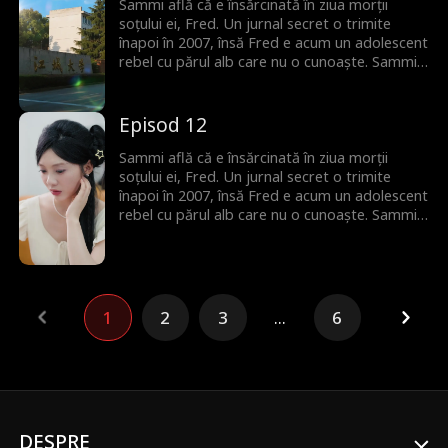
Sammi află că e însărcinată în ziua morții
soțului ei, Fred. Un jurnal secret o trimite
înapoi în 2007, însă Fred e acum un adolescent
rebel cu părul alb care nu o cunoaște. Sammi
trebuie să-i recucerească inima și să le rescrie
destinul.
Episod 12
Sammi află că e însărcinată în ziua morții
soțului ei, Fred. Un jurnal secret o trimite
înapoi în 2007, însă Fred e acum un adolescent
rebel cu părul alb care nu o cunoaște. Sammi
trebuie să-i recucerească inima și să le rescrie
destinul.
1
2
3
...
6
DESPRE