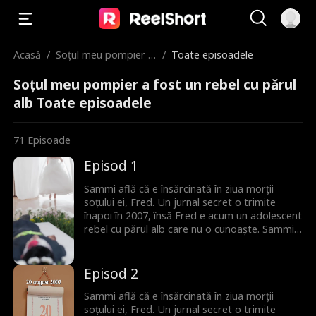
Acasă
/
Soțul meu pompier a
/
Toate episoadele
fost un rebel cu părul
Soțul meu pompier a fost un rebel cu părul
alb
alb Toate episoadele
71
Episoade
Episod 1
Sammi află că e însărcinată în ziua morții
soțului ei, Fred. Un jurnal secret o trimite
înapoi în 2007, însă Fred e acum un adolescent
rebel cu părul alb care nu o cunoaște. Sammi
trebuie să-i recucerească inima și să le rescrie
destinul.
Episod 2
Sammi află că e însărcinată în ziua morții
soțului ei, Fred. Un jurnal secret o trimite