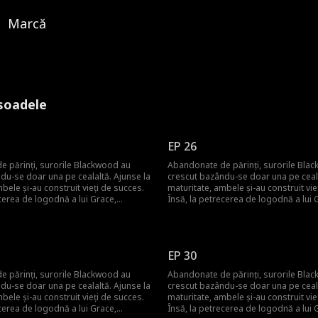
Marcă
soadele
EP 26
 părinți, surorile Blackwood au
Abandonate de părinți, surorile Bla
du-se doar una pe cealaltă. Ajunse la
crescut bazându-se doar una pe ceala
bele și-au construit vieți de succes.
maturitate, ambele și-au construit vie
cerea de logodnă a lui Grace,
Însă, la petrecerea de logodnă a lui 
re direct dintr-o misiune sub
Catherine apare direct dintr-o misiu
ă îmbrăcată ca un om de serviciu, și
acoperire, încă îmbrăcată ca un om de
de joc a socrilor și a foștilor colegi
devine bătaia de joc a socrilor și a fo
când Grace este trădată și înjosită de
de clasă. Dar când Grace este trădată
EP 30
nic, Catherine își dezvăluie
propriul logodnic, Catherine își dezvă
ală de Regina Războinică și îi face pe
identitatea reală de Regina Războinică
 părinți, surorile Blackwood au
Abandonate de părinți, surorile Bla
e că le-au subestimat.
toți să regrete că le-au subestimat.
du-se doar una pe cealaltă. Ajunse la
crescut bazându-se doar una pe ceala
bele și-au construit vieți de succes.
maturitate, ambele și-au construit vie
cerea de logodnă a lui Grace,
Însă, la petrecerea de logodnă a lui 