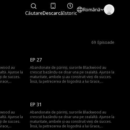
Română
Căutare
Descarcă
Istoric
69
Episoade
EP 27
ckwood au
Abandonate de părinți, surorile Blackwood au
ltă. Ajunse la
crescut bazându-se doar una pe cealaltă. Ajunse la
ți de succes.
maturitate, ambele și-au construit vieți de succes.
Grace,
Însă, la petrecerea de logodnă a lui Grace,
ne sub
Catherine apare direct dintr-o misiune sub
 serviciu, și
acoperire, încă îmbrăcată ca un om de serviciu, și
știlor colegi
devine bătaia de joc a socrilor și a foștilor colegi
 și înjosită de
de clasă. Dar când Grace este trădată și înjosită de
EP 31
luie
propriul logodnic, Catherine își dezvăluie
 și îi face pe
identitatea reală de Regina Războinică și îi face pe
ckwood au
Abandonate de părinți, surorile Blackwood au
toți să regrete că le-au subestimat.
ltă. Ajunse la
crescut bazându-se doar una pe cealaltă. Ajunse la
ți de succes.
maturitate, ambele și-au construit vieți de succes.
Grace,
Însă, la petrecerea de logodnă a lui Grace,