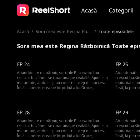
Acasă
Categorii
Acasă
/
Sora mea este Regina Răzb
/
Toate episoadele
oinică
Sora mea este Regina Războinică Toate epi
EP 24
EP 25
Abandonate de părinți, surorile Blackwood au
Abandonate de
crescut bazându-se doar una pe cealaltă. Ajunse la
crescut bazân
maturitate, ambele și-au construit vieți de succes.
maturitate, am
Însă, la petrecerea de logodnă a lui Grace,
Însă, la petre
Catherine apare direct dintr-o misiune sub
Catherine apa
acoperire, încă îmbrăcată ca un om de serviciu, și
acoperire, înc
devine bătaia de joc a socrilor și a foștilor colegi
devine bătaia 
de clasă. Dar când Grace este trădată și înjosită de
de clasă. Dar 
EP 28
EP 29
propriul logodnic, Catherine își dezvăluie
propriul logod
identitatea reală de Regina Războinică și îi face pe
identitatea re
Abandonate de părinți, surorile Blackwood au
Abandonate de
toți să regrete că le-au subestimat.
toți să regret
crescut bazându-se doar una pe cealaltă. Ajunse la
crescut bazân
maturitate, ambele și-au construit vieți de succes.
maturitate, am
Însă, la petrecerea de logodnă a lui Grace,
Însă, la petre