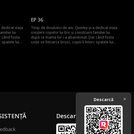
ecenii. Quinley
Quinley, uitând de sacrificiile ei de decenii. Quinley
e și să
este cu inima frântă și decide să plece și să
a își dă seama
înceapă de la zero. Abia atunci familia își dă seama
uniți.
că ea era cea care îi ținea cu adevărat uniți.
EP 36
 dedicat viața
Timp de douăzeci de ani, Quinley și-a dedicat viața
amiliei lui
creșterii copiilor lui Eric și construirii familiei lui
 când fosta
după ce mama lor i-a abandonat. Dar când fosta
c spatele lui
soție se întoarce brusc, copiii îi întorc spatele lui
ecenii. Quinley
Quinley, uitând de sacrificiile ei de decenii. Quinley
e și să
este cu inima frântă și decide să plece și să
a își dă seama
înceapă de la zero. Abia atunci familia își dă seama
uniți.
că ea era cea care îi ținea cu adevărat uniți.
Descarcă
SISTENȚĂ
Descarcă
edback