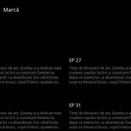
Marcă
EP 27
eci de ani, Quinley și-a dedicat viața
Timp de douăzeci de ani, Quinley și-a
or lui Eric și construirii familiei lui
creșterii copiilor lui Eric și construirii f
lor i-a abandonat. Dar când fosta
după ce mama lor i-a abandonat. Dar
ce brusc, copiii îi întorc spatele lui
soție se întoarce brusc, copiii îi întor
d de sacrificiile ei de decenii. Quinley
Quinley, uitând de sacrificiile ei de d
frântă și decide să plece și să
este cu inima frântă și decide să plec
zero. Abia atunci familia își dă seama
înceapă de la zero. Abia atunci famili
care îi ținea cu adevărat uniți.
că ea era cea care îi ținea cu adevărat 
EP 31
eci de ani, Quinley și-a dedicat viața
Timp de douăzeci de ani, Quinley și-a
or lui Eric și construirii familiei lui
creșterii copiilor lui Eric și construirii f
lor i-a abandonat. Dar când fosta
după ce mama lor i-a abandonat. Dar
ce brusc, copiii îi întorc spatele lui
soție se întoarce brusc, copiii îi întor