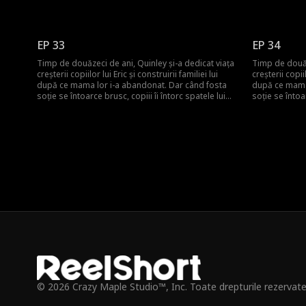
Quinley, uitând de sacrificiile ei de decenii. Quinley
Quinley, uitân
este cu inima frântă și decide să plece și să
este cu inima 
înceapă de la zero. Abia atunci familia își dă seama
înceapă de la 
că ea era cea care îi ținea cu adevărat uniți.
că ea era cea 
EP 33
EP 34
Timp de douăzeci de ani, Quinley și-a dedicat viața
Timp de douăz
creșterii copiilor lui Eric și construirii familiei lui
creșterii copiil
după ce mama lor i-a abandonat. Dar când fosta
după ce mama 
soție se întoarce brusc, copiii îi întorc spatele lui
soție se întoar
Quinley, uitând de sacrificiile ei de decenii. Quinley
Quinley, uitân
este cu inima frântă și decide să plece și să
este cu inima 
înceapă de la zero. Abia atunci familia își dă seama
înceapă de la 
că ea era cea care îi ținea cu adevărat uniți.
că ea era cea 
© 2026 Crazy Maple Studio™, Inc. Toate drepturile rezervate