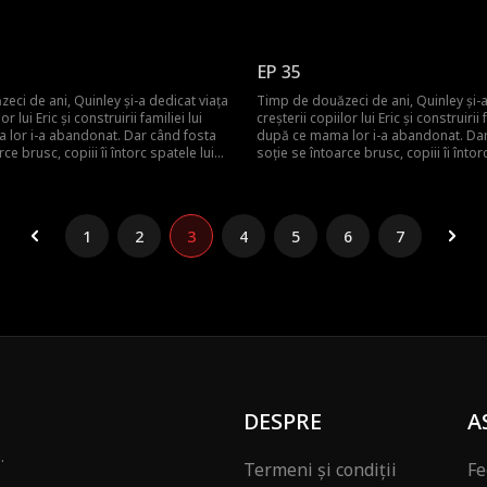
d de sacrificiile ei de decenii. Quinley
Quinley, uitând de sacrificiile ei de d
frântă și decide să plece și să
este cu inima frântă și decide să plec
zero. Abia atunci familia își dă seama
înceapă de la zero. Abia atunci famili
care îi ținea cu adevărat uniți.
că ea era cea care îi ținea cu adevărat 
EP 35
eci de ani, Quinley și-a dedicat viața
Timp de douăzeci de ani, Quinley și-a
or lui Eric și construirii familiei lui
creșterii copiilor lui Eric și construirii f
lor i-a abandonat. Dar când fosta
după ce mama lor i-a abandonat. Dar
ce brusc, copiii îi întorc spatele lui
soție se întoarce brusc, copiii îi întor
d de sacrificiile ei de decenii. Quinley
Quinley, uitând de sacrificiile ei de d
frântă și decide să plece și să
este cu inima frântă și decide să plec
zero. Abia atunci familia își dă seama
înceapă de la zero. Abia atunci famili
care îi ținea cu adevărat uniți.
că ea era cea care îi ținea cu adevărat 
1
2
3
4
5
6
7
DESPRE
A
.
Termeni și condiții
Fe