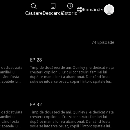
Română
Căutare
Descarcă
Istoric
74
Episoade
EP 28
 dedicat viața
Timp de douăzeci de ani, Quinley și-a dedicat viața
amiliei lui
creșterii copiilor lui Eric și construirii familiei lui
 când fosta
după ce mama lor i-a abandonat. Dar când fosta
c spatele lui
soție se întoarce brusc, copiii îi întorc spatele lui
ecenii. Quinley
Quinley, uitând de sacrificiile ei de decenii. Quinley
e și să
este cu inima frântă și decide să plece și să
a își dă seama
înceapă de la zero. Abia atunci familia își dă seama
uniți.
că ea era cea care îi ținea cu adevărat uniți.
EP 32
 dedicat viața
Timp de douăzeci de ani, Quinley și-a dedicat viața
amiliei lui
creșterii copiilor lui Eric și construirii familiei lui
 când fosta
după ce mama lor i-a abandonat. Dar când fosta
c spatele lui
soție se întoarce brusc, copiii îi întorc spatele lui