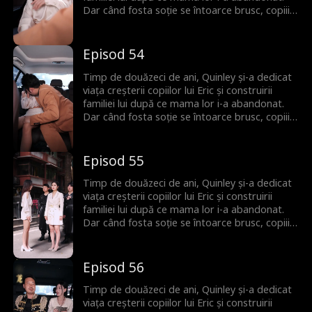
Dar când fosta soție se întoarce brusc, copiii îi
întorc spatele lui Quinley, uitând de sacrificiile
ei de decenii. Quinley este cu inima frântă și
decide să plece și să înceapă de la zero. Abia
Episod 54
atunci familia își dă seama că ea era cea care îi
ținea cu adevărat uniți.
Timp de douăzeci de ani, Quinley și-a dedicat
viața creșterii copiilor lui Eric și construirii
familiei lui după ce mama lor i-a abandonat.
Dar când fosta soție se întoarce brusc, copiii îi
întorc spatele lui Quinley, uitând de sacrificiile
ei de decenii. Quinley este cu inima frântă și
decide să plece și să înceapă de la zero. Abia
Episod 55
atunci familia își dă seama că ea era cea care îi
ținea cu adevărat uniți.
Timp de douăzeci de ani, Quinley și-a dedicat
viața creșterii copiilor lui Eric și construirii
familiei lui după ce mama lor i-a abandonat.
Dar când fosta soție se întoarce brusc, copiii îi
întorc spatele lui Quinley, uitând de sacrificiile
ei de decenii. Quinley este cu inima frântă și
decide să plece și să înceapă de la zero. Abia
Episod 56
atunci familia își dă seama că ea era cea care îi
ținea cu adevărat uniți.
Timp de douăzeci de ani, Quinley și-a dedicat
viața creșterii copiilor lui Eric și construirii