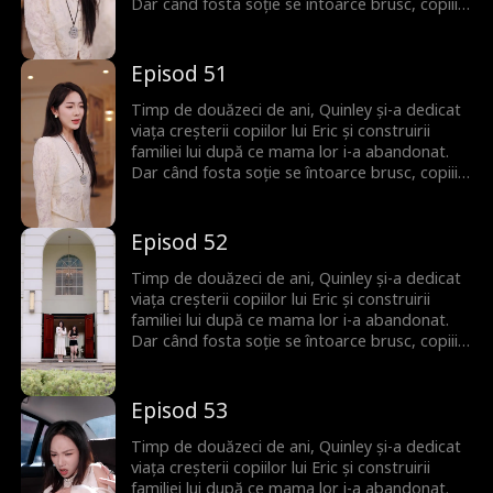
Dar când fosta soție se întoarce brusc, copiii îi
întorc spatele lui Quinley, uitând de sacrificiile
ei de decenii. Quinley este cu inima frântă și
decide să plece și să înceapă de la zero. Abia
Episod 51
atunci familia își dă seama că ea era cea care îi
ținea cu adevărat uniți.
Timp de douăzeci de ani, Quinley și-a dedicat
viața creșterii copiilor lui Eric și construirii
familiei lui după ce mama lor i-a abandonat.
Dar când fosta soție se întoarce brusc, copiii îi
întorc spatele lui Quinley, uitând de sacrificiile
ei de decenii. Quinley este cu inima frântă și
decide să plece și să înceapă de la zero. Abia
Episod 52
atunci familia își dă seama că ea era cea care îi
ținea cu adevărat uniți.
Timp de douăzeci de ani, Quinley și-a dedicat
viața creșterii copiilor lui Eric și construirii
familiei lui după ce mama lor i-a abandonat.
Dar când fosta soție se întoarce brusc, copiii îi
întorc spatele lui Quinley, uitând de sacrificiile
ei de decenii. Quinley este cu inima frântă și
decide să plece și să înceapă de la zero. Abia
Episod 53
atunci familia își dă seama că ea era cea care îi
ținea cu adevărat uniți.
Timp de douăzeci de ani, Quinley și-a dedicat
viața creșterii copiilor lui Eric și construirii
familiei lui după ce mama lor i-a abandonat.