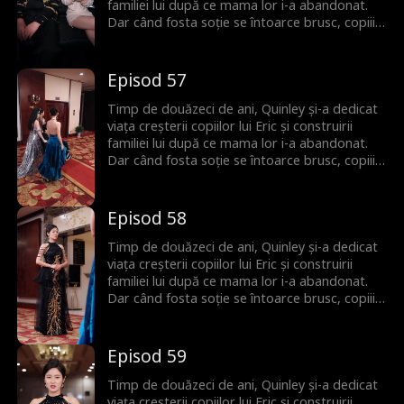
familiei lui după ce mama lor i-a abandonat.
Dar când fosta soție se întoarce brusc, copiii îi
întorc spatele lui Quinley, uitând de sacrificiile
ei de decenii. Quinley este cu inima frântă și
decide să plece și să înceapă de la zero. Abia
Episod 57
atunci familia își dă seama că ea era cea care îi
ținea cu adevărat uniți.
Timp de douăzeci de ani, Quinley și-a dedicat
viața creșterii copiilor lui Eric și construirii
familiei lui după ce mama lor i-a abandonat.
Dar când fosta soție se întoarce brusc, copiii îi
întorc spatele lui Quinley, uitând de sacrificiile
ei de decenii. Quinley este cu inima frântă și
decide să plece și să înceapă de la zero. Abia
Episod 58
atunci familia își dă seama că ea era cea care îi
ținea cu adevărat uniți.
Timp de douăzeci de ani, Quinley și-a dedicat
viața creșterii copiilor lui Eric și construirii
familiei lui după ce mama lor i-a abandonat.
Dar când fosta soție se întoarce brusc, copiii îi
întorc spatele lui Quinley, uitând de sacrificiile
ei de decenii. Quinley este cu inima frântă și
decide să plece și să înceapă de la zero. Abia
Episod 59
atunci familia își dă seama că ea era cea care îi
ținea cu adevărat uniți.
Timp de douăzeci de ani, Quinley și-a dedicat
viața creșterii copiilor lui Eric și construirii