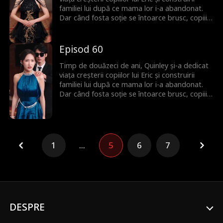
familiei lui după ce mama lor i-a abandonat.
Dar când fosta soție se întoarce brusc, copiii îi
întorc spatele lui Quinley, uitând de sacrificiile
ei de decenii. Quinley este cu inima frântă și
decide să plece și să înceapă de la zero. Abia
Episod 60
atunci familia își dă seama că ea era cea care îi
ținea cu adevărat uniți.
Timp de douăzeci de ani, Quinley și-a dedicat
viața creșterii copiilor lui Eric și construirii
familiei lui după ce mama lor i-a abandonat.
Dar când fosta soție se întoarce brusc, copiii îi
întorc spatele lui Quinley, uitând de sacrificiile
ei de decenii. Quinley este cu inima frântă și
decide să plece și să înceapă de la zero. Abia
atunci familia își dă seama că ea era cea care îi
ținea cu adevărat uniți.
1
...
5
6
7
DESPRE