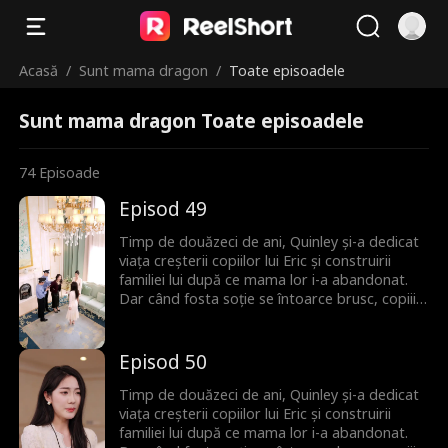
Acasă
/
Sunt mama dragon
/
Toate episoadele
Sunt mama dragon Toate episoadele
74
Episoade
Episod 49
Timp de douăzeci de ani, Quinley și-a dedicat
viața creșterii copiilor lui Eric și construirii
familiei lui după ce mama lor i-a abandonat.
Dar când fosta soție se întoarce brusc, copiii îi
întorc spatele lui Quinley, uitând de sacrificiile
ei de decenii. Quinley este cu inima frântă și
decide să plece și să înceapă de la zero. Abia
Episod 50
atunci familia își dă seama că ea era cea care îi
ținea cu adevărat uniți.
Timp de douăzeci de ani, Quinley și-a dedicat
viața creșterii copiilor lui Eric și construirii
familiei lui după ce mama lor i-a abandonat.