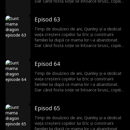
Dar când fosta soție se întoarce brusc, copiii îi
întorc spatele lui Quinley, uitând de sacrificiile
ei de decenii. Quinley este cu inima frântă și
decide să plece și să înceapă de la zero. Abia
Episod 63
atunci familia își dă seama că ea era cea care îi
ținea cu adevărat uniți.
Timp de douăzeci de ani, Quinley și-a dedicat
viața creșterii copiilor lui Eric și construirii
familiei lui după ce mama lor i-a abandonat.
Dar când fosta soție se întoarce brusc, copiii îi
întorc spatele lui Quinley, uitând de sacrificiile
ei de decenii. Quinley este cu inima frântă și
decide să plece și să înceapă de la zero. Abia
Episod 64
atunci familia își dă seama că ea era cea care îi
ținea cu adevărat uniți.
Timp de douăzeci de ani, Quinley și-a dedicat
viața creșterii copiilor lui Eric și construirii
familiei lui după ce mama lor i-a abandonat.
Dar când fosta soție se întoarce brusc, copiii îi
întorc spatele lui Quinley, uitând de sacrificiile
ei de decenii. Quinley este cu inima frântă și
decide să plece și să înceapă de la zero. Abia
Episod 65
atunci familia își dă seama că ea era cea care îi
ținea cu adevărat uniți.
Timp de douăzeci de ani, Quinley și-a dedicat
viața creșterii copiilor lui Eric și construirii
familiei lui după ce mama lor i-a abandonat.