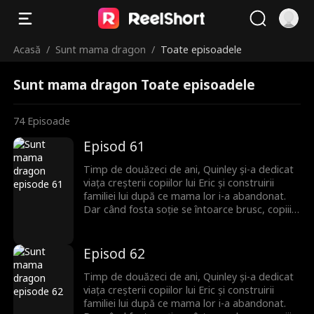
Acasă
/
Sunt mama dragon
/
Toate episoadele
Sunt mama dragon Toate episoadele
74
Episoade
Episod 61
Timp de douăzeci de ani, Quinley și-a dedicat
viața creșterii copiilor lui Eric și construirii
familiei lui după ce mama lor i-a abandonat.
Dar când fosta soție se întoarce brusc, copiii îi
întorc spatele lui Quinley, uitând de sacrificiile
ei de decenii. Quinley este cu inima frântă și
decide să plece și să înceapă de la zero. Abia
Episod 62
atunci familia își dă seama că ea era cea care îi
ținea cu adevărat uniți.
Timp de douăzeci de ani, Quinley și-a dedicat
viața creșterii copiilor lui Eric și construirii
familiei lui după ce mama lor i-a abandonat.