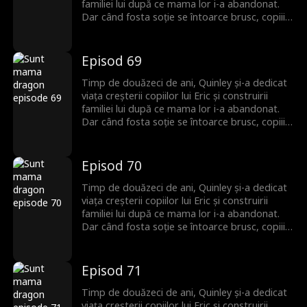
familiei lui după ce mama lor i-a abandonat.
Dar când fosta soție se întoarce brusc, copiii îi
întorc spatele lui Quinley, uitând de sacrificiile
ei de decenii. Quinley este cu inima frântă și
decide să plece și să înceapă de la zero. Abia
Episod 69
atunci familia își dă seama că ea era cea care îi
ținea cu adevărat uniți.
Timp de douăzeci de ani, Quinley și-a dedicat
viața creșterii copiilor lui Eric și construirii
familiei lui după ce mama lor i-a abandonat.
Dar când fosta soție se întoarce brusc, copiii îi
întorc spatele lui Quinley, uitând de sacrificiile
ei de decenii. Quinley este cu inima frântă și
decide să plece și să înceapă de la zero. Abia
Episod 70
atunci familia își dă seama că ea era cea care îi
ținea cu adevărat uniți.
Timp de douăzeci de ani, Quinley și-a dedicat
viața creșterii copiilor lui Eric și construirii
familiei lui după ce mama lor i-a abandonat.
Dar când fosta soție se întoarce brusc, copiii îi
întorc spatele lui Quinley, uitând de sacrificiile
ei de decenii. Quinley este cu inima frântă și
decide să plece și să înceapă de la zero. Abia
Episod 71
atunci familia își dă seama că ea era cea care îi
ținea cu adevărat uniți.
Timp de douăzeci de ani, Quinley și-a dedicat
viața creșterii copiilor lui Eric și construirii