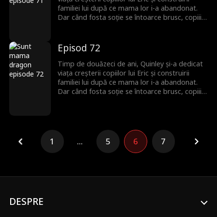
familiei lui după ce mama lor i-a abandonat.
Dar când fosta soție se întoarce brusc, copiii îi
întorc spatele lui Quinley, uitând de sacrificiile
ei de decenii. Quinley este cu inima frântă și
decide să plece și să înceapă de la zero. Abia
Episod 72
atunci familia își dă seama că ea era cea care îi
ținea cu adevărat uniți.
Timp de douăzeci de ani, Quinley și-a dedicat
viața creșterii copiilor lui Eric și construirii
familiei lui după ce mama lor i-a abandonat.
Dar când fosta soție se întoarce brusc, copiii îi
întorc spatele lui Quinley, uitând de sacrificiile
ei de decenii. Quinley este cu inima frântă și
decide să plece și să înceapă de la zero. Abia
atunci familia își dă seama că ea era cea care îi
ținea cu adevărat uniți.
1
...
5
6
7
DESPRE