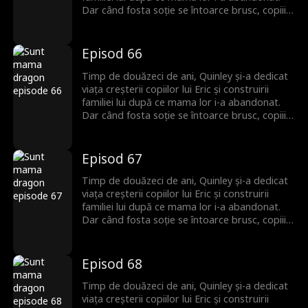
Dar când fosta soție se întoarce brusc, copiii îi
întorc spatele lui Quinley, uitând de sacrificiile
ei de decenii. Quinley este cu inima frântă și
decide să plece și să înceapă de la zero. Abia
Episod 66
atunci familia își dă seama că ea era cea care îi
ținea cu adevărat uniți.
Timp de douăzeci de ani, Quinley și-a dedicat
viața creșterii copiilor lui Eric și construirii
familiei lui după ce mama lor i-a abandonat.
Dar când fosta soție se întoarce brusc, copiii îi
întorc spatele lui Quinley, uitând de sacrificiile
ei de decenii. Quinley este cu inima frântă și
decide să plece și să înceapă de la zero. Abia
Episod 67
atunci familia își dă seama că ea era cea care îi
ținea cu adevărat uniți.
Timp de douăzeci de ani, Quinley și-a dedicat
viața creșterii copiilor lui Eric și construirii
familiei lui după ce mama lor i-a abandonat.
Dar când fosta soție se întoarce brusc, copiii îi
întorc spatele lui Quinley, uitând de sacrificiile
ei de decenii. Quinley este cu inima frântă și
decide să plece și să înceapă de la zero. Abia
Episod 68
atunci familia își dă seama că ea era cea care îi
ținea cu adevărat uniți.
Timp de douăzeci de ani, Quinley și-a dedicat
viața creșterii copiilor lui Eric și construirii