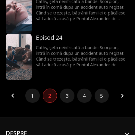
iubitul din copilărie al lui Cathy, pe care l-au
Cathy, șefa neînfricată a bandei Scorpion,
căutat amândoi tot timpul.
intră în comă după un accident auto regizat.
Când se trezește, bătrânii familiei o păcălesc
să-l aducă acasă pe Prințul Alexander de
Monaco ca donator de spermă pentru a
asigura un moștenitor. Deși la început nu se
plac, între ei încep să apară scântei. Niciunul
Episod 24
nu își dă seama că Alexander este de fapt
iubitul din copilărie al lui Cathy, pe care l-au
Cathy, șefa neînfricată a bandei Scorpion,
căutat amândoi tot timpul.
intră în comă după un accident auto regizat.
Când se trezește, bătrânii familiei o păcălesc
să-l aducă acasă pe Prințul Alexander de
Monaco ca donator de spermă pentru a
asigura un moștenitor. Deși la început nu se
plac, între ei încep să apară scântei. Niciunul
nu își dă seama că Alexander este de fapt
iubitul din copilărie al lui Cathy, pe care l-au
1
2
3
4
5
căutat amândoi tot timpul.
DESPRE