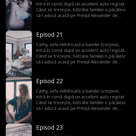
căutat amândoi tot timpul.
intră în comă după un accident auto regizat.
Când se trezește, bătrânii familiei o păcălesc
să-l aducă acasă pe Prințul Alexander de
Monaco ca donator de spermă pentru a
asigura un moștenitor. Deși la început nu se
plac, între ei încep să apară scântei. Niciunul
Episod 21
nu își dă seama că Alexander este de fapt
iubitul din copilărie al lui Cathy, pe care l-au
Cathy, șefa neînfricată a bandei Scorpion,
căutat amândoi tot timpul.
intră în comă după un accident auto regizat.
Când se trezește, bătrânii familiei o păcălesc
să-l aducă acasă pe Prințul Alexander de
Monaco ca donator de spermă pentru a
asigura un moștenitor. Deși la început nu se
plac, între ei încep să apară scântei. Niciunul
Episod 22
nu își dă seama că Alexander este de fapt
iubitul din copilărie al lui Cathy, pe care l-au
Cathy, șefa neînfricată a bandei Scorpion,
căutat amândoi tot timpul.
intră în comă după un accident auto regizat.
Când se trezește, bătrânii familiei o păcălesc
să-l aducă acasă pe Prințul Alexander de
Monaco ca donator de spermă pentru a
asigura un moștenitor. Deși la început nu se
plac, între ei încep să apară scântei. Niciunul
Episod 23
nu își dă seama că Alexander este de fapt