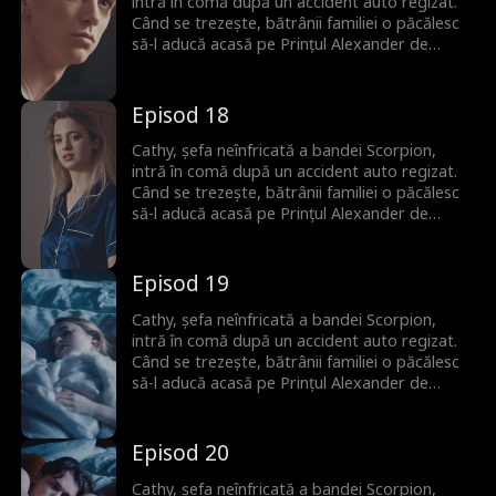
căutat amândoi tot timpul.
intră în comă după un accident auto regizat.
Când se trezește, bătrânii familiei o păcălesc
să-l aducă acasă pe Prințul Alexander de
Monaco ca donator de spermă pentru a
asigura un moștenitor. Deși la început nu se
plac, între ei încep să apară scântei. Niciunul
Episod 18
nu își dă seama că Alexander este de fapt
iubitul din copilărie al lui Cathy, pe care l-au
Cathy, șefa neînfricată a bandei Scorpion,
căutat amândoi tot timpul.
intră în comă după un accident auto regizat.
Când se trezește, bătrânii familiei o păcălesc
să-l aducă acasă pe Prințul Alexander de
Monaco ca donator de spermă pentru a
asigura un moștenitor. Deși la început nu se
plac, între ei încep să apară scântei. Niciunul
Episod 19
nu își dă seama că Alexander este de fapt
iubitul din copilărie al lui Cathy, pe care l-au
Cathy, șefa neînfricată a bandei Scorpion,
căutat amândoi tot timpul.
intră în comă după un accident auto regizat.
Când se trezește, bătrânii familiei o păcălesc
să-l aducă acasă pe Prințul Alexander de
Monaco ca donator de spermă pentru a
asigura un moștenitor. Deși la început nu se
plac, între ei încep să apară scântei. Niciunul
Episod 20
nu își dă seama că Alexander este de fapt
iubitul din copilărie al lui Cathy, pe care l-au
Cathy, șefa neînfricată a bandei Scorpion,