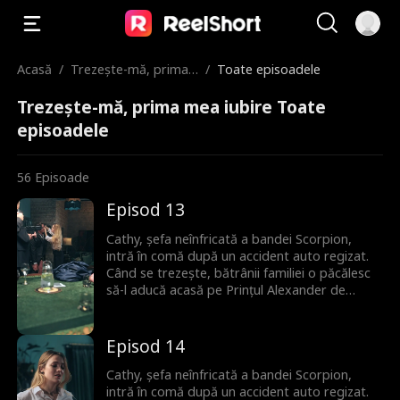
Acasă
/
Trezește-mă, prima
/
Toate episoadele
mea iubire
Trezește-mă, prima mea iubire Toate
episoadele
56
Episoade
Episod 13
Cathy, șefa neînfricată a bandei Scorpion,
intră în comă după un accident auto regizat.
Când se trezește, bătrânii familiei o păcălesc
să-l aducă acasă pe Prințul Alexander de
Monaco ca donator de spermă pentru a
asigura un moștenitor. Deși la început nu se
plac, între ei încep să apară scântei. Niciunul
Episod 14
nu își dă seama că Alexander este de fapt
iubitul din copilărie al lui Cathy, pe care l-au
Cathy, șefa neînfricată a bandei Scorpion,
căutat amândoi tot timpul.
intră în comă după un accident auto regizat.