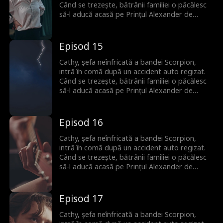
Când se trezește, bătrânii familiei o păcălesc
să-l aducă acasă pe Prințul Alexander de
Monaco ca donator de spermă pentru a
asigura un moștenitor. Deși la început nu se
plac, între ei încep să apară scântei. Niciunul
Episod 15
nu își dă seama că Alexander este de fapt
iubitul din copilărie al lui Cathy, pe care l-au
Cathy, șefa neînfricată a bandei Scorpion,
căutat amândoi tot timpul.
intră în comă după un accident auto regizat.
Când se trezește, bătrânii familiei o păcălesc
să-l aducă acasă pe Prințul Alexander de
Monaco ca donator de spermă pentru a
asigura un moștenitor. Deși la început nu se
plac, între ei încep să apară scântei. Niciunul
Episod 16
nu își dă seama că Alexander este de fapt
iubitul din copilărie al lui Cathy, pe care l-au
Cathy, șefa neînfricată a bandei Scorpion,
căutat amândoi tot timpul.
intră în comă după un accident auto regizat.
Când se trezește, bătrânii familiei o păcălesc
să-l aducă acasă pe Prințul Alexander de
Monaco ca donator de spermă pentru a
asigura un moștenitor. Deși la început nu se
plac, între ei încep să apară scântei. Niciunul
Episod 17
nu își dă seama că Alexander este de fapt
iubitul din copilărie al lui Cathy, pe care l-au
Cathy, șefa neînfricată a bandei Scorpion,