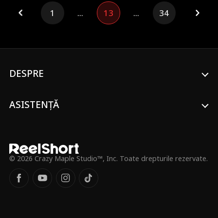
a-i salva tatăl. În ciuda unui început greu și
1
...
13
...
34
a atacurilor Eclipse, cei doi se apropie.
Glenn își zdrobește inamicii, clădește un
imperiu și câștigă inima Lyrei, topindu-i
atitudinea rece. Împreună își găsesc
fericirea pentru totdeauna.
DESPRE
ASISTENȚĂ
© 2026 Crazy Maple Studio™, Inc. Toate drepturile rezervate.