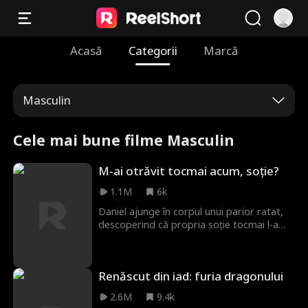
Acasă
Categorii
Marcă
Masculin
Cele mai bune filme Masculin
M-ai otrăvit tocmai acum, soție?
1.1M
6k
Daniel ajunge în corpul unui parior ratat,
descoperind că propria soție tocmai l-a
otrăvit. Salvarea vine prin „Sistemul de
Informații Zilnice”, care îi oferă previziuni
cruciale. Profitând de șansă, Daniel se
Renăscut din iad: furia dragonului
reabilitează și folosește cunoștințe
moderne pentru a crea arme avansate,
2.6M
9.4k
întorcând soarta războiului și obținând un