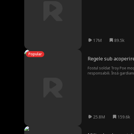
Wyatt. Familia Bradshaw, neșt
descoperă adevărul șocant —
răzbunarea.
17M
89.5k
Popular
Regele sub acoperire
Fostul soldat Troy Poe moșt
responsabili. Însă gardianul
un deținut, ci proprietarul 
prelungită injust, și o doct
25.8M
159.6k