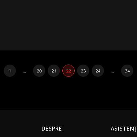
umea le face loc celor care nu se clintesc.
1
...
20
21
22
23
24
...
34
DESPRE
ASISTEN