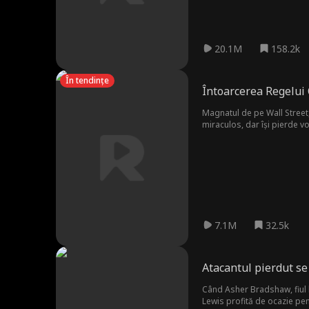
20.1M
158.2k
În tendințe
Întoarcerea Regelui
Magnatul de pe Wall Street,
miraculos, dar își pierde v
la micul restaurant al famil
în cele din urmă se îndrăgos
căsătorie în încercarea de a
descoperă adevărata identita
înapoi tot ce a fost al lui.
7.1M
32.5k
Atacantul pierdut se
Când Asher Bradshaw, fiul l
Lewis profită de ocazie pentr