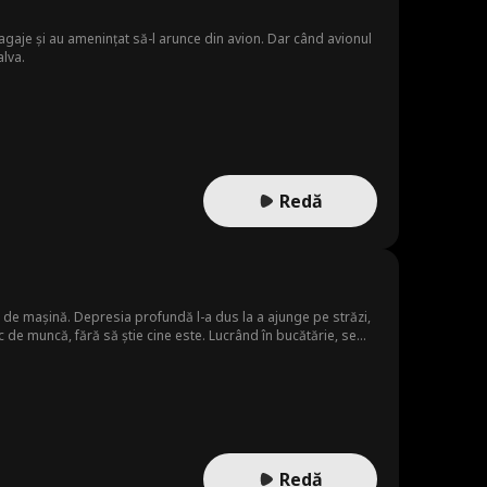
bagaje și au amenințat să-l arunce din avion. Dar când avionul
alva.
Redă
t de mașină. Depresia profundă l-a dus la a ajunge pe străzi,
c de muncă, fără să știe cine este. Lucrând în bucătărie, se
să stea deoparte, dar când un om de afaceri nefast (William)
estaurarea gloriei și bucuriei sale este de scurtă durată, însă,
 suișuri, coborâșuri și devastare, chef-ul Leon își ia cuțitul
Redă