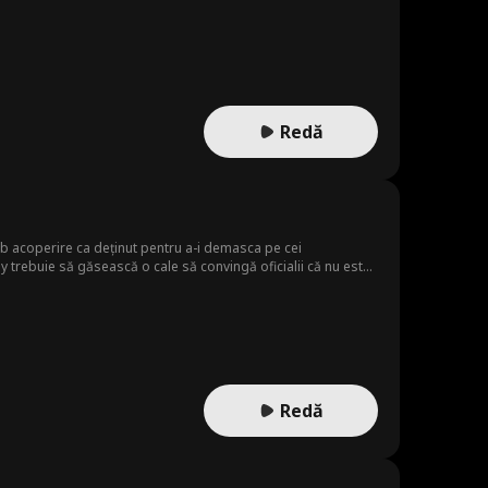
fizică și psihică, încurajați de fiul adoptiv, până când
 să își ceară iertare, în timp ce Wyatt și Donny plănuiesc
Redă
ub acoperire ca deținut pentru a-i demasca pe cei
oy trebuie să găsească o cale să convingă oficialii că nu este
icol: un bătrân deținut slab, a cărui condamnare a fost
doar o altă victimă a propriului său penitențiar?
Redă