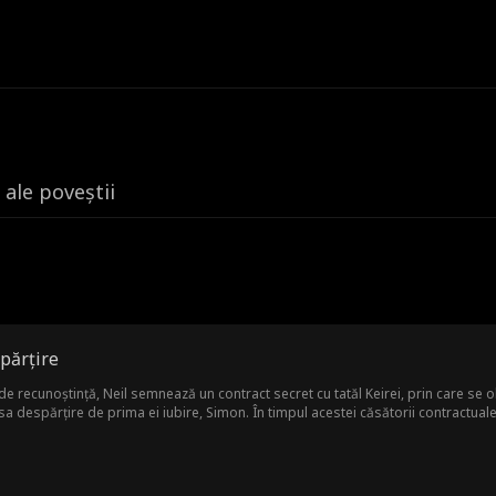
 ale poveștii
părțire
de recunoștință, Neil semnează un contract secret cu tatăl Keirei, prin care se o
despărțire de prima ei iubire, Simon. În timpul acestei căsătorii contractuale, N
cât ca pe un înlocuitor al lui Simon. Când contractul ajunge la final, Neil desco
. Când Keira vede actele de divorț și află de la tatăl ei că Neil a plecat, este co
 că bărbatul pe care l-a pierdut a iubit-o cu adevărat. Însă totul este prea târzi