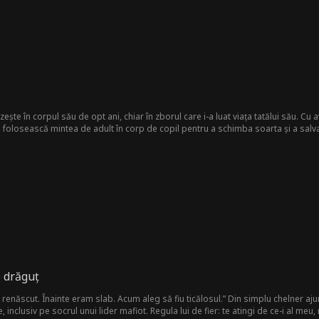
zește în corpul său de opt ani, chiar în zborul care i-a luat viața tatălui său. Cu av
i folosească mintea de adult în corp de copil pentru a schimba soarta și a salva
e drăguț
renăscut. Înainte eram slab. Acum aleg să fiu ticălosul.” Din simplu chelner ajuns 
, inclusiv pe socrul unui lider mafiot. Regula lui de fier: te atingi de ce-i al meu