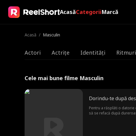
Acasă
Categorii
Marcă
Acasă
/
Masculin
Actori
Actrițe
Identități
Ritmuri
Cele mai bune filme Masculin
Dorindu-te după des
Pentru a răsplăti o datorie 
să se refacă după dureroasa 
privește niciodată altfel de
din urmă, să divorțeze de ea
realizând, în cele din urmă,
lăsând-o definitiv în urmă.