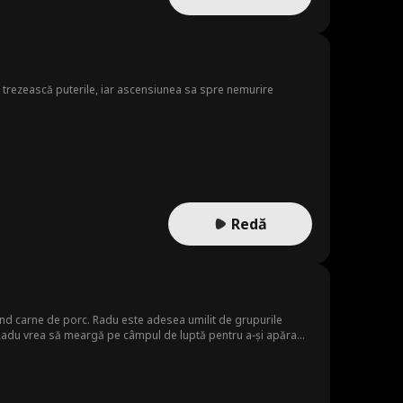
-și trezească puterile, iar ascensiunea sa spre nemurire
Redă
ând carne de porc. Radu este adesea umilit de grupurile
 Radu vrea să meargă pe câmpul de luptă pentru a-și apăra
tat misterul filiației sale.