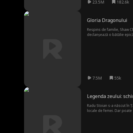
23.5M
182.6k
Gloria Dragonului
Respins de familie, Shaw Cla
declanșează o bătălie epică
7.5M
55k
Legenda zeului: sch
Radu Stoian s-a născut în Ț
locale de femei. Dar poate
țara. El practică în secret ș