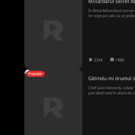
Miliardarul secret de
În filmul Miliardarul secret
lor este pe cale să se prăbu
23M
188k
Popular
Gătindu-mi drumul s
Chef Leon Kennedy, odată "R
pierzând totul în afară de c
confruntă cu abuzurile sous
amenință restaurantul, Leon 
deoarece chef-ul Bryant îl d
de bucătar, însetat de răzb