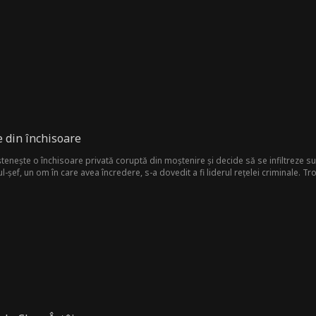
iind că Asher este fiul lor demult pierdut, îl atacă fără milă. Îl supun la tortură 
 Asher este cel pe care îl căutau. Familia Bradshaw face tot ce îi stă în putință
 din închisoare
enește o închisoare privată coruptă din moștenire și decide să se infiltreze s
-șef, un om în care avea încredere, s-a dovedit a fi liderul rețelei criminale. Tr
închisorii sale... sau să evadeze. Între timp, trebuie să-i protejeze pe cei în per
oriță frumoasă, prinsă în focul încrucișat. Va reuși Troy să scape? Sau va deveni 