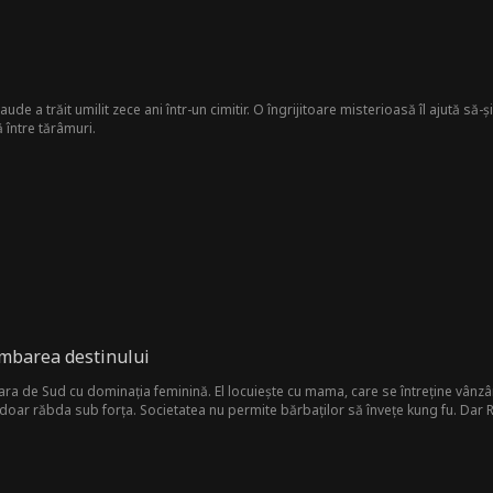
ude a trăit umilit zece ani într-un cimitir. O îngrijitoare misterioasă îl ajută să
 între tărâmuri.
imbarea destinului
ara de Sud cu dominația feminină. El locuiește cu mama, care se întreține vânz
 doar răbda sub forța. Societatea nu permite bărbaților să învețe kung fu. Dar
i participă la Competiția zeilor de kung fu. În acest proces, Radu dezvăluiește trep