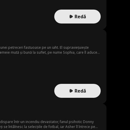
Redă
unei petreceri fastuoase pe un iaht. El supraviețuiește
 femeie mută și bună la suflet, pe nume Sophia, care îl aduce
e și răutăcioase a Sophiei, Diane, Ryan și Sophia se apropie și
ta familia. Între timp, Mia falsifică un certificat de
homas, riscă totul pentru a proteja ce a mai rămas. Când Diane
pe Thomas, gata să se întoarcă pe câmpul de luptă și să-și ia
Redă
 dispare într-un incendiu devastator, fanul psihotic Donny
 se întâlnesc la selecțiile de fotbal, iar Asher îl întrece pe