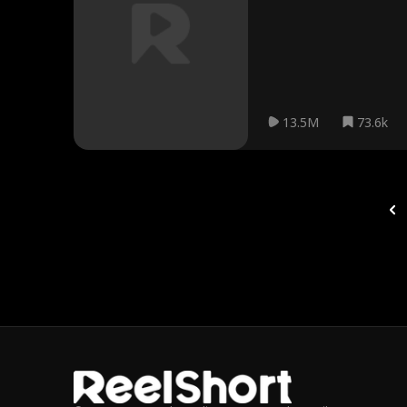
Jason află un adevăr crud: l
13.5M
73.6k