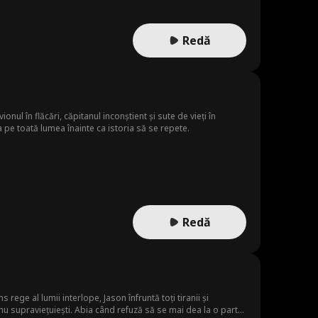
Redă
ionul în flăcări, căpitanul inconștient și sute de vieți în
 pe toată lumea înainte ca istoria să se repete.
Redă
rege al lumii interlope, Jason înfruntă toți tiranii și
, nu supraviețuiești. Abia când refuză să se mai dea la o parte,