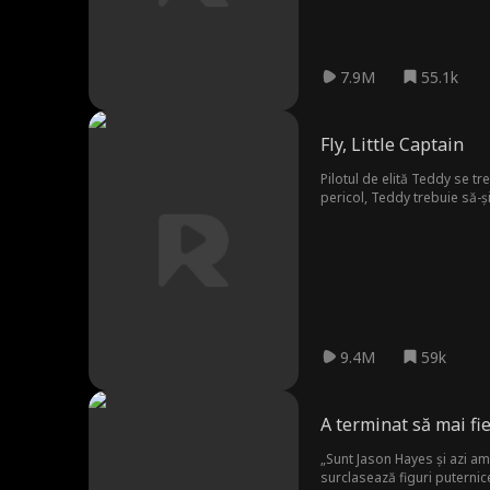
7.9M
55.1k
Fly, Little Captain
Pilotul de elită Teddy se tre
pericol, Teddy trebuie să-ș
9.4M
59k
A terminat să mai fi
„Sunt Jason Hayes și azi am 
surclasează figuri puternice