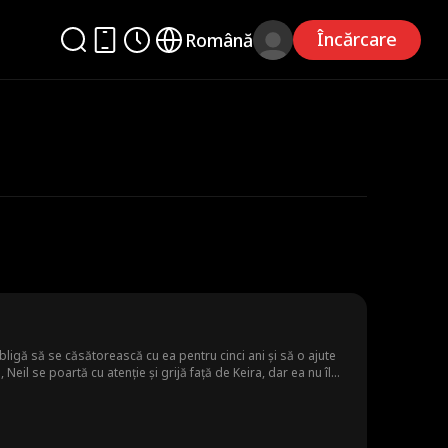
Încărcare
Română
bligă să se căsătorească cu ea pentru cinci ani și să o ajute
eil se poartă cu atenție și grijă față de Keira, dar ea nu îl
peră că Keira este încă obsedată de Simon și hotărăște, în cele
pleșită de regrete și pornește prin lume în căutarea lui,
u, pentru că Neil a pornit deja pe un drum nou și promițător,