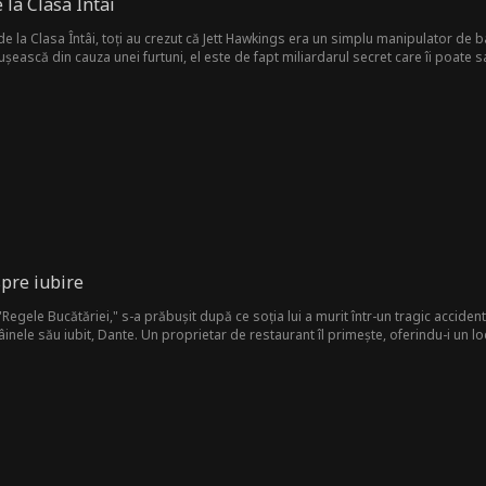
 la Clasa Întâi
 de la Clasa Întâi, toți au crezut că Jett Hawkings era un simplu manipulator de 
șească din cauza unei furtuni, el este de fapt miliardarul secret care îi poate s
pre iubire
egele Bucătăriei," s-a prăbușit după ce soția lui a murit într-un tragic acciden
âinele său iubit, Dante. Un proprietar de restaurant îl primește, oferindu-i un lo
 chef-ului executiv (Bryant), care îl umilește și îl desconsideră. Leon încearcă 
trebuie să-și dezvăluie abilitățile și arta care l-au făcut un bucătar legendar. R
efăimează, iar resentimentarul William îi ucide câinele iubit. Trecând din nou prin
unare.