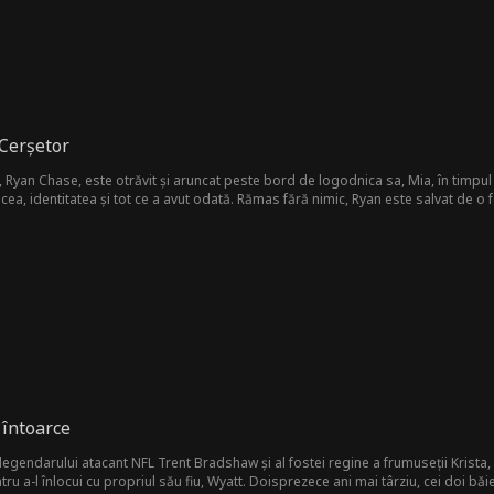
 Cerșetor
 Ryan Chase, este otrăvit și aruncat peste bord de logodnica sa, Mia, în timpul 
ocea, identitatea și tot ce a avut odată. Rămas fără nimic, Ryan este salvat de o
iei ei și îi oferă o slujbă. În ciuda abuzurilor constante din partea mamei vitreg
tesc. Când tatăl Sophiei, James, se îmbolnăvește grav, Ryan intervine pentru a aju
 fura imperiul de miliarde de dolari al lui Ryan. Asistentul loial al lui Ryan, T
te a lui Ryan și tot refuză să-l ajute pe James, Ryan îl contactează în sfârșit 
 întoarce
egendarului atacant NFL Trent Bradshaw și al fostei regine a frumuseții Krista,
u a-l înlocui cu propriul său fiu, Wyatt. Doisprezece ani mai târziu, cei doi băieți