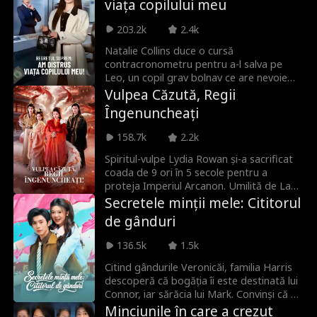
viața copilului meu
203.2k
2.4k
Natalie Collins duce o cursă
contracronometru pentru a-l salva pe
Leo, un copil grav bolnav ce are nevoie
urgentă de o operație de 60.000 dolari.
Vulpea Căzută, Regii
Când merge la bancă pentru a-și mări
Îngenuncheați
limita de retragere, dă peste Fiona, o
casieră rigidă și arogantă care îi cere
158.7k
2.2k
imposibilul: să demonstreze că acel card îi
aparține și să-și dovedească identitatea.
Spiritul-vulpe Lydia Rowan și-a sacrificat
De dragul lui Leo, Natalie își înghite furia
coada de 9 ori în 5 secole pentru a
și trece prin toate aceste proceduri
proteja Imperiul Arcanon. Umilită de Lady
absurde. Fix când aprobarea este gata,
Camilla când și-a pierdut puterile, a urmat
Secretele minții mele: Cititorul
primește pe telefon o poză cu Leo și
haosul, iar indiferența familiei regale i-a
de gânduri
mama lui, zâmbind împreună. Iar femeia
frânt inima. Totuși, la recăpătarea
din poză este chiar Fiona... Astfel, femeia
forțelor, Lydia a oprit revoltele și l-a
136.5k
1.5k
care blochează banii pentru operație este
ajutat pe ducele Adrian Collins să
însăși mama copilului pe care Natalie vrea
restaureze regatul. Apoi, după ce i-a
Citind gândurile Veronicăi, familia Harris
să-l salveze.
asigurat urcarea pe tron, a dispărut
descoperă că bogăția îi este destinată lui
înapoi în tărâmul celest...
Connor, iar sărăcia lui Mark. Convinși că de
aici li se trage ghinionul, încep să se
Minciunile în care a crezut