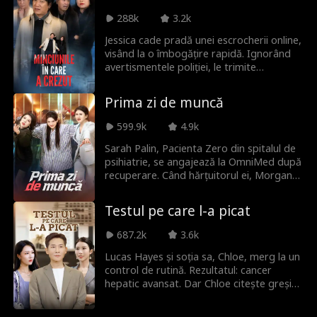
poarte diferit cu cei doi frați: îl favorizează
pe Connor și îl nedreptățesc pe Mark.
288k
3.2k
Brusc, familia se îmbogățește peste
Jessica cade pradă unei escrocherii online,
noapte. Veronica este chiar steaua lor
visând la o îmbogățire rapidă. Ignorând
norocoasă!
avertismentele poliției, le trimite
escrocilor economiile soțului de 500.000
dolari. Convinsă că s-a îmbogățit,
Prima zi de muncă
divorțează, își vinde casa și chiar își bate
joc de experții antifraudă. Când escrocii
599.9k
4.9k
se fac nevăzuți, Jessica realizează că
lăcomia i-a distrus familia.
Sarah Palin, Pacienta Zero din spitalul de
psihiatrie, se angajează la OmniMed după
recuperare. Când hărțuitorul ei, Morgan
Hunter, transformă abuzurile de la muncă
într-o campanie brutală, Sarah
Testul pe care l-a picat
ripostează. Dar este trimisă înapoi la
psihiatrie...
687.2k
3.6k
Lucas Hayes și soția sa, Chloe, merg la un
control de rutină. Rezultatul: cancer
hepatic avansat. Dar Chloe citește greșit
dosarul — crede că Lucas e pe moarte,
nu ea. În timp ce Lucas face eforturi să