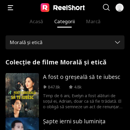
Acasă
Categorii
Marcă
Morală și etică
Colecție de filme Morală și etică
A fost o greșeală să te iubesc
847.8k
4.8k
Timp de 6 ani, Evelyn a fost alături de
soțul ei, Adrian, doar ca să fie trădată. El
o obligă să semneze un act de renunțare
și provoacă moartea părinților ei, totul
pentru a o proteja pe adevărata lui iubire,
Șapte ierni sub luminița
Serena. Hotărâtă să facă dreptate, Evelyn
se aliază cu Nathan, o altă victimă a lui