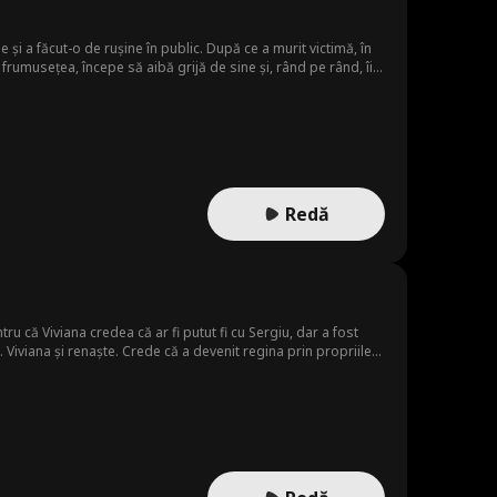
e și a făcut-o de rușine în public. După ce a murit victimă, în
rumusețea, începe să aibă grijă de sine și, rând pe rând, îi
e cu disperare, intrând într-o competiție acerbă cu numeroșii
 să se bucure de noua ei viață, în libertate și stil.
Redă
ru că Viviana credea că ar fi putut fi cu Sergiu, dar a fost
. Viviana și renaște. Crede că a devenit regina prin propriile
 familiei Ionescu. Iar Sergiu nu e așa cum și-l imagina.