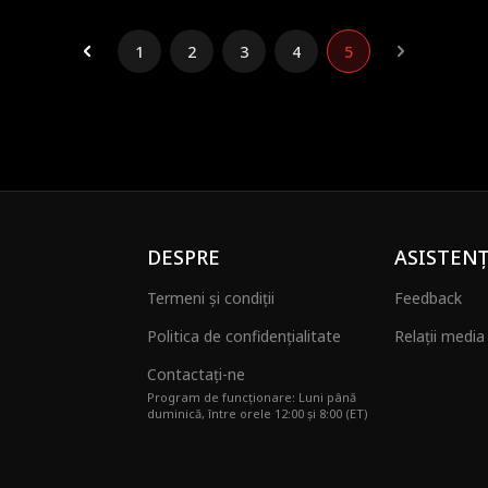
1
2
3
4
5
DESPRE
ASISTEN
Termeni și condiții
Feedback
Politica de confidențialitate
Relații media 
Contactați-ne
Program de funcționare: Luni până
duminică, între orele 12:00 și 8:00 (ET)