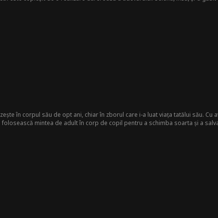
sesie și destin. După ce supraviețuiește unor încercări de viață și moarte, Selen
are se întinde pe cicluri de reîncarnare.
zește în corpul său de opt ani, chiar în zborul care i-a luat viața tatălui său. Cu av
i folosească mintea de adult în corp de copil pentru a schimba soarta și a salva