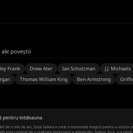
 ale poveștii
Roy Frank
Drew Ater
Ian Schutzman
J.J. Michaels
rgan
Thomas William King
Ben Armstrong
Griffi
ă pentru totdeauna
ânt de o mie de ani, Zeița Selena a creat o marionetă magică pentru a rezista cru
th este copleșit de o realizare dureroasă a adevărului. Selena, însă, și-a găsit d