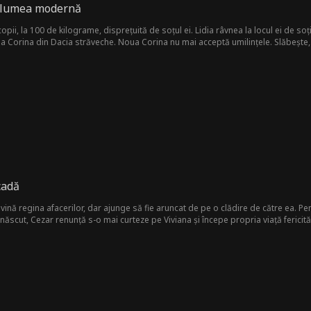
n lumea modernă
pii, la 100 de kilograme, disprețuită de soțul ei. Lidia râvnea la locul ei de soți
a Corina din Dacia străveche. Noua Corina nu mai acceptă umilințele. Slăbește, f
ant, cât și pe sârpoasa rivală. În fața noii Corine, Alexandru începe să o curtez
deja iubirile netrebnice. Acum este hotărâtă să-și construiască propriul imperiu și
cadă
ină regina afacerilor, dar ajunge să fie aruncat de pe o clădire de către ea. Pent
enăscut, Cezar renunță s-o mai curteze pe Viviana și începe propria viață fericită
ață fericită cu Sergiu. Dar, după renaștere, Cezar are o nouă iubită, Sabina, fiica