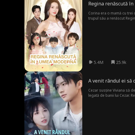
Regina renăscută î
Corina era o mamă cu trei co
trupul său a renăscut Regin
umilește atât pe soțul arog
bărbați. Dar Corina a lăsat 
5.4M
25.9k
A venit rândul ei să 
Cezar susține Viviana să dev
legată de banii lui Cezar. R
puteri și că poate avea o vi