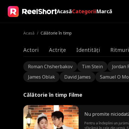
Acasă
Categorii
Marcă
Acasă
/
Călătorie în timp
Actori
Actrițe
Identități
Ritmuri
Roman Chsherbakov
Tim Stein
Jordan 
James Oblak
David James
Samuel O Mo
Călătorie în timp Filme
Nu promite niciodat
Pentru a îndeplini un jurăm
sfărâmă în cele din urmă, Se