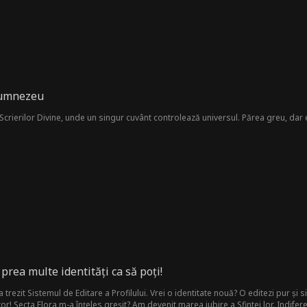
Dumnezeu
Scrierilor Divine, unde un singur cuvânt controlează universul. Părea greu, dar e
prea multe identități ca să poți!
 trezit Sistemul de Editare a Profilului. Vrei o identitate nouă? O editezi pur ș
or! Secta Flora m-a înțeles greșit? Am devenit marea iubire a Sfintei lor. Indifere