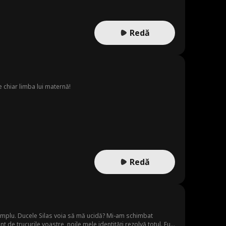
Redă
 chiar limba lui maternă!
Redă
i simplu. Ducele Silas voia să mă ucidă? Mi-am schimbat
nt de trucurile voastre, noile mele identități rezolvă totul. Eu