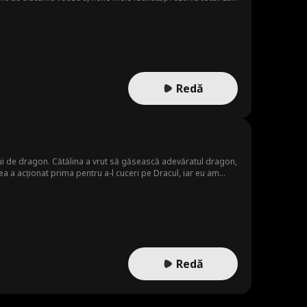
Redă
pui de dragon. Cătălina a vrut să găsească adevăratul dragon,
ea a acționat prima pentru a-l cuceri pe Dracul, iar eu am
. De data asta, vreau să trăiesc așa cum îmi doresc.
Redă