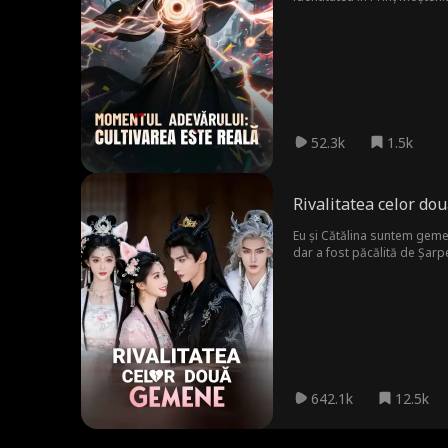
ies mereu învingător!
52.3k
1.5k
Rivalitatea celor d
Eu și Cătălina suntem gemen
dar a fost păcălită de Șarp
lăsat-o. Știu că a se căsăto
642.1k
12.5k