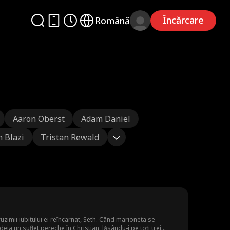
Încărcare
Română
Aaron Oberst
Adam Daniel
n Blazi
Tristan Rewald
zimii iubitului ei reîncarnat, Seth. Când marioneta se
eja un suflet pereche în Christian, lăsându-i pe toți trei