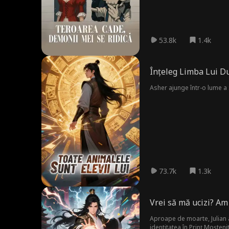
53.8k
1.4k
Înțeleg Limba Lui 
Asher ajunge într-o lume a 
73.7k
1.3k
Vrei să mă ucizi? Am 
Aproape de moarte, Julian a
identitatea în Prinț Moștenit