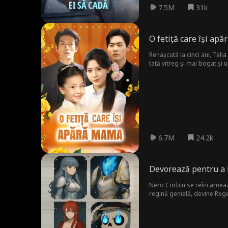
7.5M
31k
O fetiță care își ap
Renașcută la cinci ani, Tali
tată vitreg și mai bogat și 
6.7M
24.2k
Devorează pentru a
Nero Corbin se reîncarnează
regină genială, devine Rege