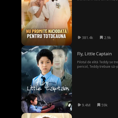
prinși într-un vârtej de ob
sfâșietor al lui Christian, c
381.4k
2.9k
Fly, Little Captain
Pilotul de elită Teddy se tre
pericol, Teddy trebuie să-ș
9.4M
59k