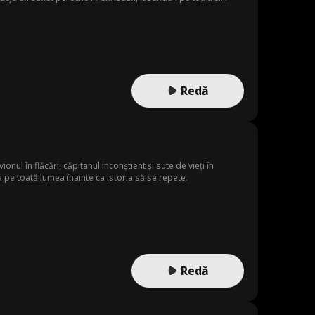
a renunță la fixarea pe trecut. Apoi descoperă secretul
Redă
ionul în flăcări, căpitanul inconștient și sute de vieți în
 pe toată lumea înainte ca istoria să se repete.
Redă