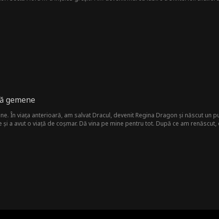
ouă gemene
e. În viața anterioară, am salvat Dracul, devenit Regina Dragon și născut un 
e și a avut o viață de coșmar. Dă vina pe mine pentru tot. După ce am renăscut, 
ri cu Dracul și a-i purta puiul nu este deloc ușor. Dacă asta vrea, îi urez succes