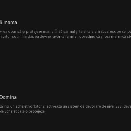
ără mama
a vrea doar să-și protejeze mama. Însă șarmul și talentele ei îi cuceresc pe cei pu
un viitor soț miliardar, ea devine favorita familiei, dovedind că și cea mai mică st
 Domina
 într-un schelet vorbitor și activează un sistem de devorare de nivel SSS, dev
le Schelet ca s-o protejeze!