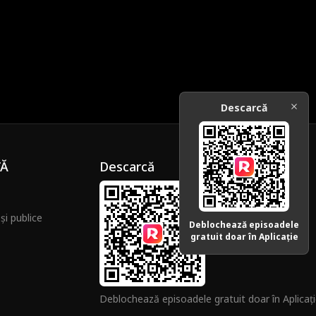
Descarcă
ȚĂ
Descarcă
și publice
Deblochează episoadele
gratuit doar în Aplicație
Deblochează episoadele gratuit doar în Aplicaț