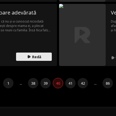
toare adevărată
Ve
a că nu și-a cunoscut niciodată
Dup
 vești despre mama ei, a plecat
afa
se reuni cu familia. Însă fiica falsă,
și 
 batjocorit-o pe Iris, considerând-o
sus
e s-a lăudat cu premiile fiicei sale,
aju
e un geniu. Mai târziu, Sophie i-a
Cu 
Iris a declarat pur și simplu că Iris
lup
fund dezamăgită. Apoi a apărut soțul
Redă
1
...
38
39
40
41
42
...
86