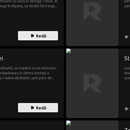
însoare cu sora ei vitregă, Chloe. În
pen
junge în Myana, un tărâm fără lege,
șan
i ei. Acolo găsește un aliat
Sam
n comandant influent legat de
agr
Împreună, ei ajung la putere. Când
car
Dylan realizează ce a pierdut. Însă de
 urmă.
Redă
ei
St
ilitantă, se implică cu un monstru,
Leo
 îndeplinească ultima dorință a
Ivo
 vulnerabilitățile, Jack pare de
ace
ze. Pe măsură ce fațada înghețată a
luc
se crape, Jack se trezește
put
inei. Nina descoperă că Jack nu
ei,
e și, treptat, se simte atrasă de el.
să 
put
Redă