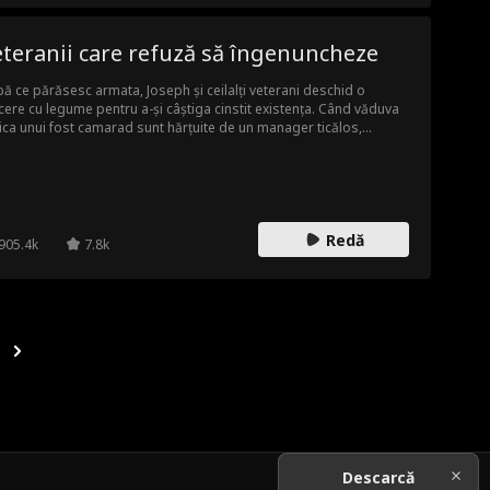
teranii care refuză să îngenuncheze
ă ce părăsesc armata, Joseph și ceilalți veterani deschid o
cere cu legume pentru a-și câștiga cinstit existența. Când văduva
fiica unui fost camarad sunt hărțuite de un manager ticălos,
ținut de un magnat influent, Joseph intervine, însă afacerea lor
nge să fie sabotată. Încolțiți și umiliți, veteranii refuză să se plece.
ajutorul unui aliat neașteptat care demască toată corupția, ei
tă și își recâștigă demnitatea și viitorul.
Redă
905.4k
7.8k
Descarcă