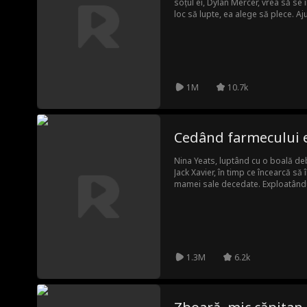
soțul ei, Dylan Mercer, vrea să se 
loc să lupte, ea alege să plece. A
pentru a reconstrui imperiul tatălu
neașteptat: pe Vincent Hawkins, u
familia ei printr-o veche datorie. 
Natalie se află în sfârșit în vârf, 
data aceasta, ea nu se mai uită în
1M
10.7k
Cedând farmecului 
Nina Yeats, luptând cu o boală deb
Jack Xavier, în timp ce încearcă să
mamei sale decedate. Exploatându-i
neevitat, dar Nina refuză să cede
acestei figuri diabolice începe să 
neașteptat că se supune voinței N
este atât de înfricoșător pe cât par
1.3M
6.2k