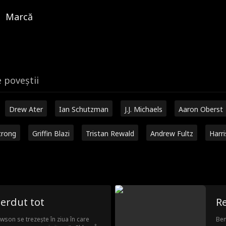
Marcă
e poveștii
Drew Ater
Ian Schutzman
J.J. Michaels
Aaron Oberst
trong
Griffin Blazi
Tristan Rewald
Andrew Fultz
Harr
ierdut tot
R
wson se trezește în ziua în care
Ben