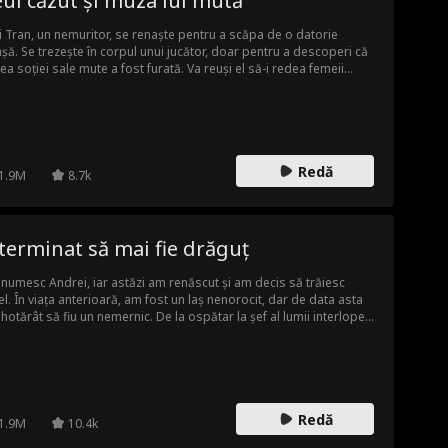
ul căzut și muza lui mută
i Tran, un nemuritor, se renaște pentru a scăpa de o datorie
așă. Se trezește în corpul unui jucător, doar pentru a descoperi că
ea soției sale mute a fost furată. Va reuși el să-i redea femeii
ea cu trupul său muritor?
Redă
1.9M
8.7k
terminat să mai fie drăguț
numesc Andrei, iar astăzi am renăscut și am decis să trăiesc
fel. În viața anterioară, am fost un laș nenorocit, dar de data asta
hotărât să fiu un nemernic. De la ospătar la șef al lumii interlope,
 înfruntă cu pumnii bătăușii și dușmanii, îl păcălește pe socrul său,
oproclamatul împărat al subteranei. Pe scurt, regula e una
gură – dacă cineva îndrăznește să se atingă de oamenii mei, eu îl
 să nu mai aibă pace. Abia când Ion s-a transformat din fricos
r-un dur și-a dat seama că, atunci când nu mai dai înapoi, lumea
Redă
reagă îți face loc.
1.9M
10.4k