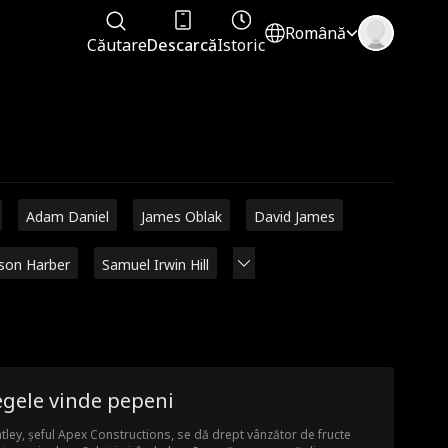
Română
Căutare
Descarcă
Istoric
Adam Daniel
James Oblak
David James
ison Harber
Samuel Irwin Hill
egele vinde pepeni
tley, șeful Apex Constructions, se dă drept vânzător de fructe