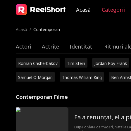
Acasă
Categorii
Acasă
/
Contemporan
Actori
Actrițe
Identități
Ritmuri al
Roman Chsherbakov
Tim Stein
Jordan Roy Frank
Samuel O Morgan
Thomas William King
Ben Arms
Contemporan Filme
Ea a renunțat, el a p
După o viață de trădări, Natalie La