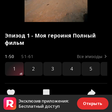
Эпизод 1 - Моя героиня Полный
фильм
1-50
51-61
Все эпизоды
1
2
3
4
5
6
Эксклюзив приложения:
3.7k
17.7k
Поделиться
Открыть
Бесплатный доступ