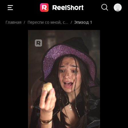
Главная
/
Переспи со мной, см
/
Эпизод 1
ертный!