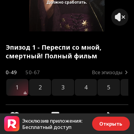
Должно сработать.
Эпизод 1 - Переспи со мной,
смертный! Полный фильм
0-49
50-67
Все эпизоды
1
2
3
4
5
6
ер
Эксклюзив приложения:
Открыть
Бесплатный доступ
436
2.6k
Поделиться