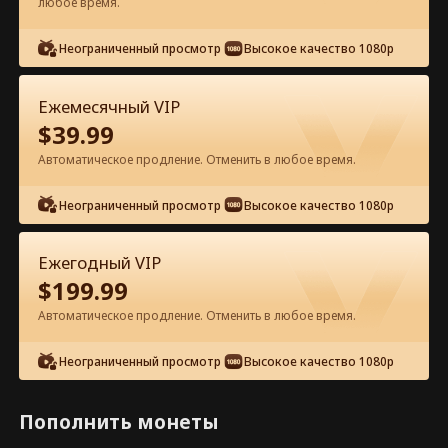
любое время.
Неограниченный просмотр
Высокое качество 1080p
Ежемесячный VIP
$
39.99
Эпизод 10 - Влюбляясь в папу-
Автоматическое продление. Отменить в любое время.
мафиози бывшего Полный фильм
Неограниченный просмотр
Высокое качество 1080p
0-49
50-94
Все эпизоды
Ежегодный VIP
10
11
12
13
14
1
$
199.99
Автоматическое продление. Отменить в любое время.
Неограниченный просмотр
Высокое качество 1080p
Эксклюзив приложения:
6.2k
14k
Поделиться
Открыть
Пополнить монеты
Бесплатный доступ