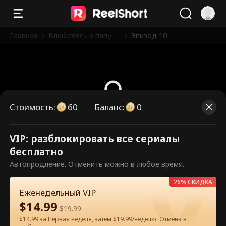
Главная
/
Влюбляясь в папу-м
/
Эпизод 10
афиози бывшего
Стоимость
:
60
Баланс
:
0
Это платные эпизоды.
VIP: разблокировать все сериалы
Разблокируйте, чтобы смотреть.
бесплатно
Автопродление. Отменить можно в любое время.
26% СКИДКА
60
Разблокировать сейчас
Еженедельный VIP
$
14.99
$
19.99
$14.99 за Первая неделя, затем $19.99/неделю. Отмена в
Смотреть бесплатно в приложении