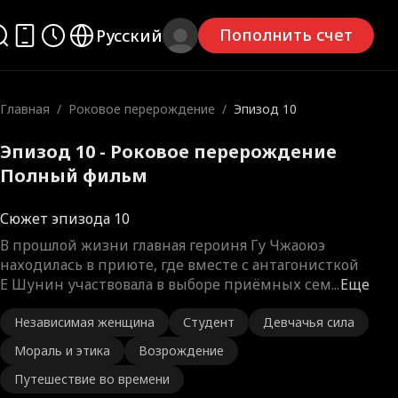
Пополнить счет
Русский
Главная
/
Роковое перерождение
/
Эпизод 10
Эпизод 10 - Роковое перерождение
Полный фильм
Сюжет эпизода 10
В прошлой жизни главная героиня Гу Чжаоюэ
находилась в приюте, где вместе с антагонисткой
Е Шунин участвовала в выборе приёмных сем
...
Еще
Независимая женщина
Студент
Девчачья сила
Мораль и этика
Возрождение
Путешествие во времени