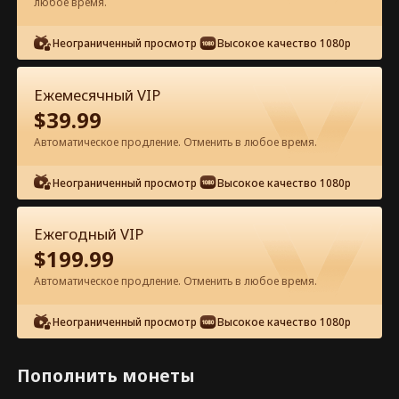
любое время.
Смотреть бесплатно в приложении
Неограниченный просмотр
Высокое качество 1080p
Ежемесячный VIP
$
39.99
Эпизод 11 - Потерянная прима-
Автоматическое продление. Отменить в любое время.
балерина Полный фильм
Неограниченный просмотр
Высокое качество 1080p
0-49
50-91
Все эпизоды
Ежегодный VIP
$
199.99
11
12
13
14
15
1
Автоматическое продление. Отменить в любое время.
Неограниченный просмотр
Высокое качество 1080p
Эксклюзив приложения:
Открыть
Пополнить монеты
Бесплатный доступ
1.8k
43k
Поделиться