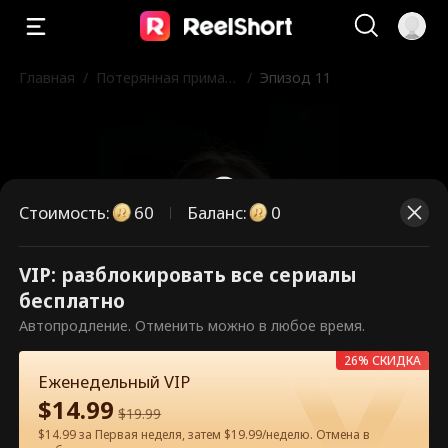
Главная
/
Потерянная прима-б
/
Эпизод 11
алерина
Стоимость
:
60
Баланс
:
0
VIP: разблокировать все сериалы
Это платные эпизоды.
бесплатно
Разблокируйте, чтобы смотреть.
Автопродление. Отменить можно в любое время.
26% СКИДКА
Еженедельный VIP
60
Разблокировать сейчас
$
14.99
$
19.99
$14.99 за Первая неделя, затем $19.99/неделю. Отмена в