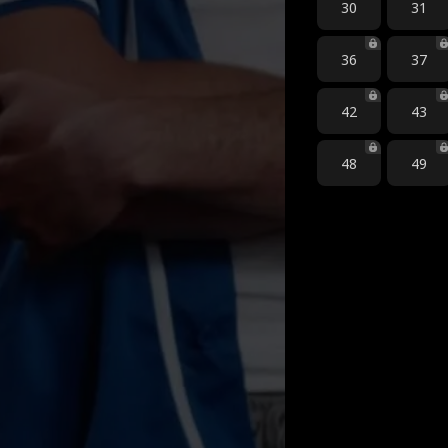
30
31
36
37
42
43
48
49