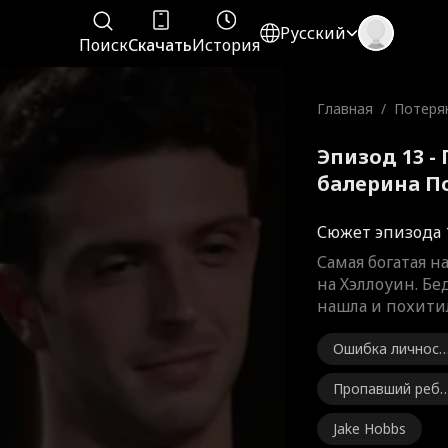
Русский
Поиск
Скачать
История
Главная
/
Потеря
ина
Эпизод 13 -
балерина П
Сюжет эпизода 
Самая богатая 
на Хэллоуин. Б
нашла и похити
Ошибка личност
и
Пропавший ребё
нок найден.
Jake Hobbs