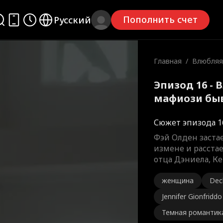
Пополнить счет
Русский
Главная
/
Влюбляя
зи бывш
Эпизод 16 - 
мафиози бы
Сюжет эпизода 1
Фэй Олден застае
измене и расстае
отца Дэниела, К
женщина
Decl
Jennifer Gionfriddo
Темная романтик