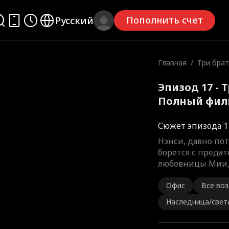
Пополнить счет
Русский
Главная
/
Три брат
я
Эпизод 17 - 
Полный фил
Сюжет эпизода 1
Нэнси, давно по
борется с предат
любовницы Мии, 
Офис
Все во
Наследница/свет