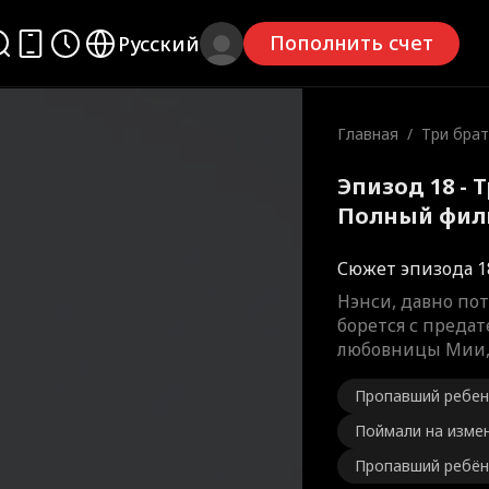
Пополнить счет
Русский
Главная
/
Три брат
я
Эпизод 18 - 
Полный фил
Сюжет эпизода 1
Нэнси, давно по
борется с предат
любовницы Мии, 
Пропавший ребен
Поймали на изме
Пропавший ребён