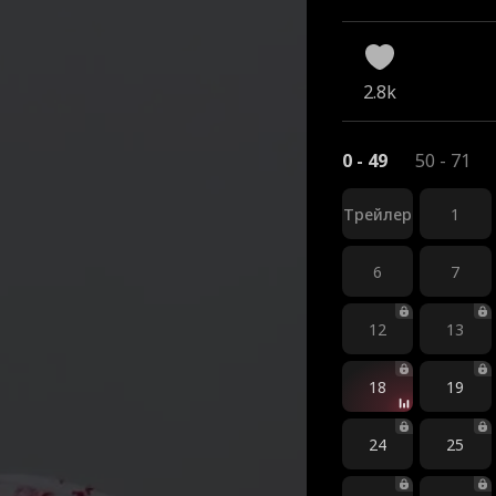
2.8k
0 - 49
50 - 71
Трейлер
1
6
7
12
13
18
19
24
25