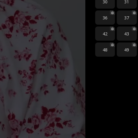
30
31
36
37
42
43
48
49